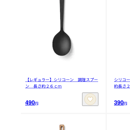
【レギュラー】シリコーン 調理スプー
シリコ
ン 長さ約２６ｃｍ
約長さ
490
390
円
円