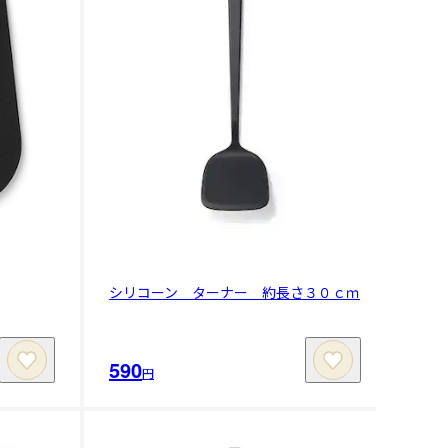
シリコーン ターナー 約長さ３０ｃｍ
590
円