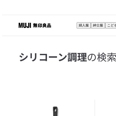
婦人服
紳士服
こど
無
印
良
品
の検
シリコーン調理
ネ
ッ
ト
ス
ト
ア