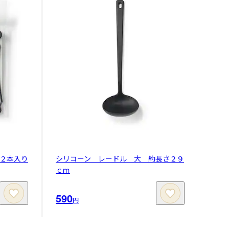
２本入り
シリコーン レードル 大 約長さ２９
ｃｍ
590
円