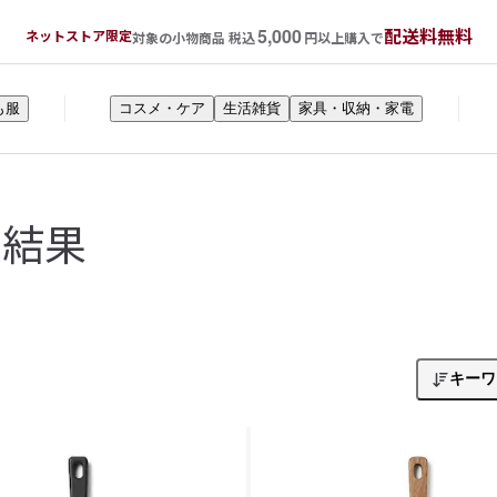
5,000
配送料無料
ネットストア限定
対象の小物商品 税込
円以上購入で
も服
コスメ・ケア
生活雑貨
家具・収納・家電
索結果
キーワ