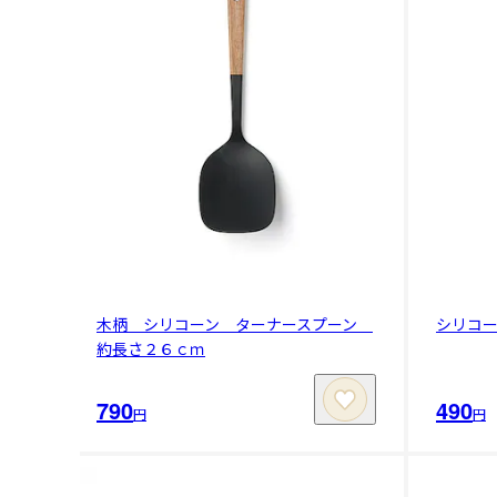
木柄 シリコーン ターナースプーン
シリコ
約長さ２６ｃｍ
790
490
円
円