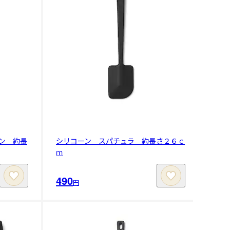
ン 約長
シリコーン スパチュラ 約長さ２６ｃ
ｍ
490
円