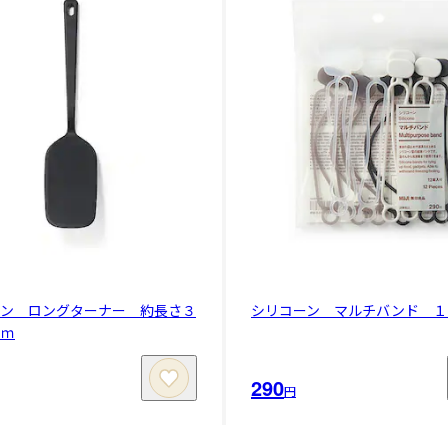
ーン ロングターナー 約長さ３
シリコーン マルチバンド １
ｃｍ
290
円