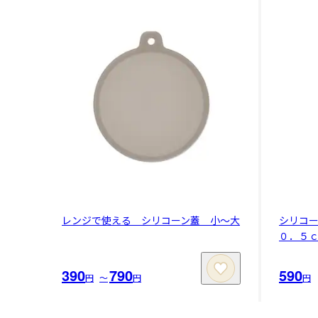
レンジで使える シリコーン蓋 小～大
シリコ
０．５
390
790
590
円
〜
円
円