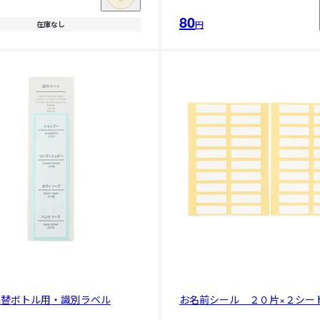
80
円
在庫なし
詰替ボトル用・識別ラベル
お名前シール ２０片×２シー