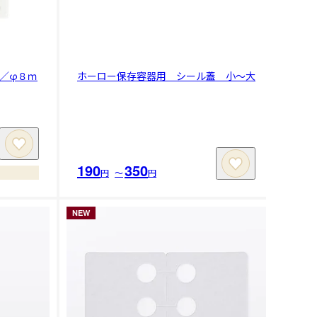
／φ８ｍ
ホーロー保存容器用 シール蓋 小～大
190
350
円
〜
円
NEW