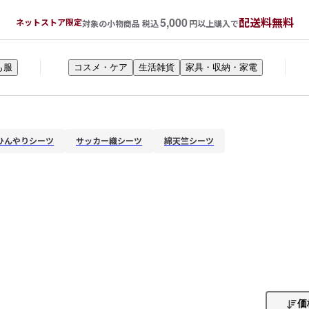
5,000
配送料無料
ネットストア限定
対象の小物商品 税込
円以上購入で
も服
コスメ・ケア
生活雑貨
家具・収納・家電
ひんやりシーツ
サッカー織シーツ
綿天竺シーツ
価