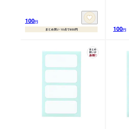
100
円
100
円
まとめ買い 10点で950円