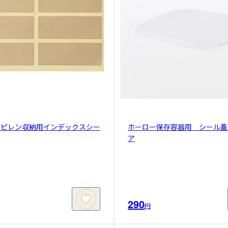
ロピレン収納用インデックスシー
ホーロー保存容器用 シール蓋
ア
290
円