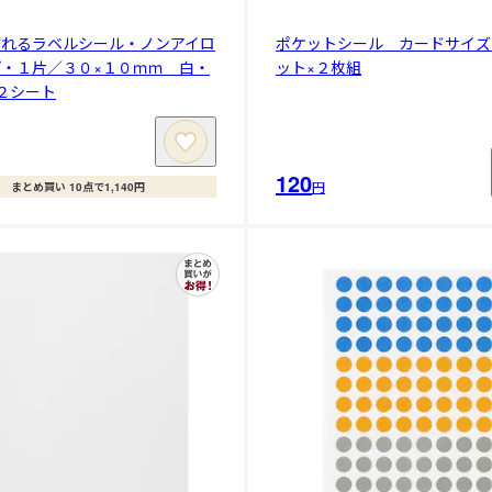
貼れるラベルシール・ノンアイロ
ポケットシール カードサイズ
・１片／３０×１０ｍｍ 白・
ット×２枚組
２シート
120
円
まとめ買い 10点で1,140円