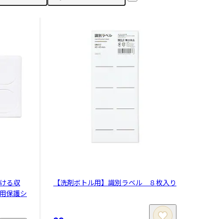
ける収
【洗剤ボトル用】識別ラベル ８枚入り
用保護シ