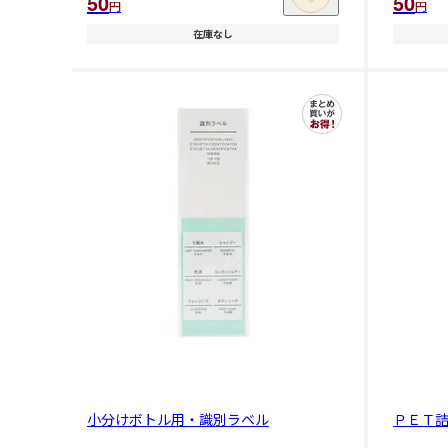
50
50
円
円
在庫なし
小分けボトル用・識別ラベル
ＰＥＴ