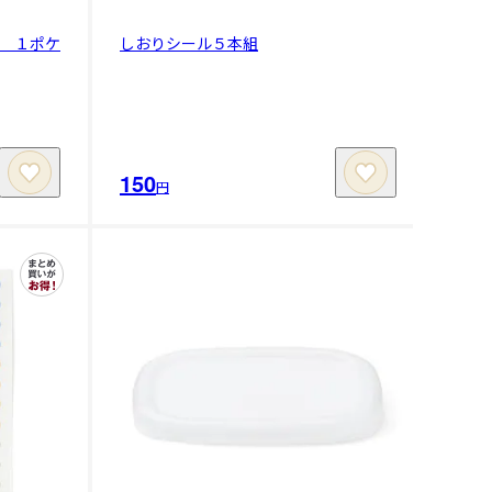
 １ポケ
しおりシール５本組
150
円