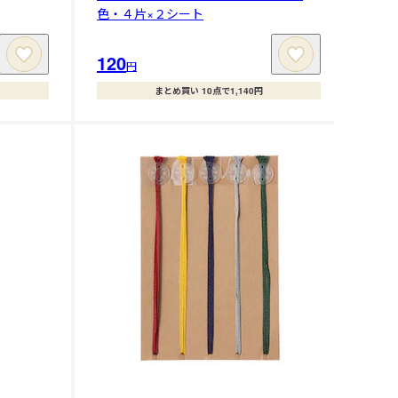
色・４片×２シート
120
円
まとめ買い 10点で1,140円