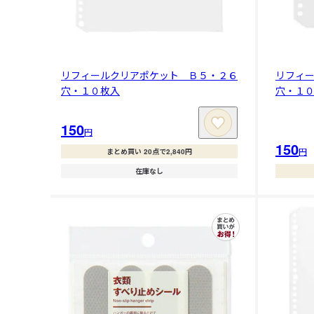
リフィールクリアポケット Ｂ５・２６
リフィ
穴・１０枚入
穴・１
150
円
150
円
まとめ買い 20点で2,840円
在庫なし