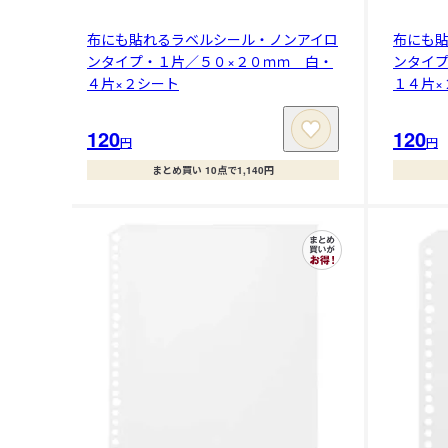
布にも貼れるラベルシール・ノンアイロ
布にも
ンタイプ・１片／５０×２０ｍｍ 白・
ンタイプ
４片×２シート
１４片×
120
120
円
円
まとめ買い 10点で1,140円