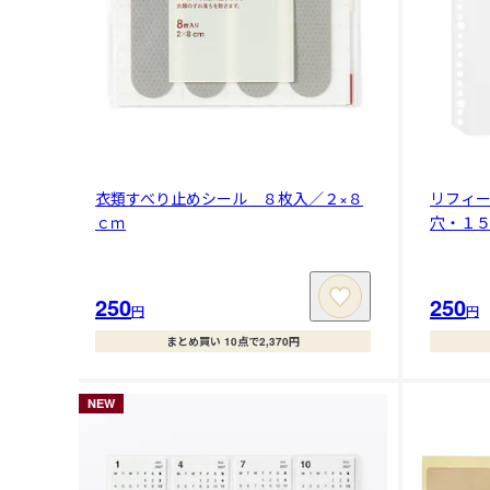
衣類すべり止めシール ８枚入／２×８
リフィ
ｃｍ
穴・１
250
250
円
円
まとめ買い 10点で2,370円
NEW