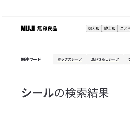
婦人服
紳士服
こど
無
印
良
品
関連ワード
ボックスシーツ
洗いざらしシーツ
ネ
ッ
ト
ス
の検索結果
シール
ト
ア