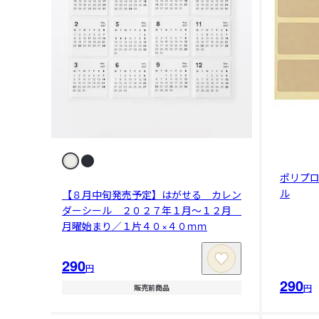
ポリプ
ル
【８月中旬発売予定】はがせる カレン
ダーシール ２０２７年１月～１２月
月曜始まり／１片４０×４０ｍｍ
290
円
290
円
販売前商品