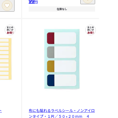
99
円
在庫なし
ト
布にも貼れるラベルシール・ノンアイロ
ンタイプ・１片／５０×２０ｍｍ ４