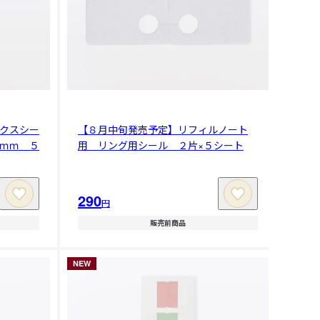
クスシー
【８月中旬発売予定】リフィルノート
ｍｍ ５
用 リング用シール ２片×５シート
290
円
販売前商品
NEW