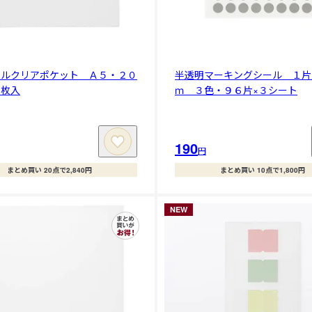
ールクリアポケット Ａ５・２０
半透明マーキングシール １片
０枚入
ｍ ３色・９６片×３シート
190
円
まとめ買い 20点で2,840円
まとめ買い 10点で1,800円
NEW