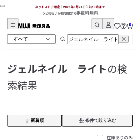
ネットストア限定｜2026年8月24日午前10時まで
手数料無料
つど後払いが期間限定で
0
無
印
良
品
ネ
の検
ジェルネイル ライト
ッ
ト
索結果
ス
ト
ア
新着順
条件で絞り込む
在庫ありのみ