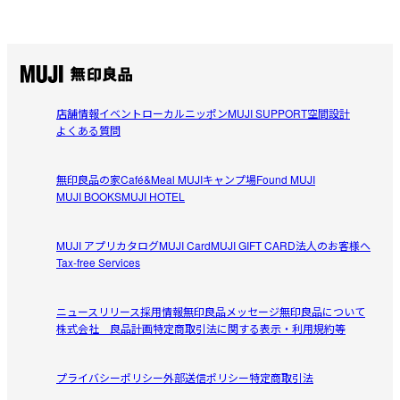
店舗情報
イベント
ローカルニッポン
MUJI SUPPORT
空間設計
よくある質問
無印良品の家
Café&Meal MUJI
キャンプ場
Found MUJI
MUJI BOOKS
MUJI HOTEL
MUJI アプリ
カタログ
MUJI Card
MUJI GIFT CARD
法人のお客様へ
Tax-free Services
ニュースリリース
採用情報
無印良品メッセージ
無印良品について
株式会社 良品計画
特定商取引法に関する表示・利用規約等
プライバシーポリシー
外部送信ポリシー
特定商取引法