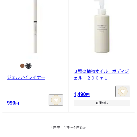
３種の植物オイル ボディジ
ジェルアイライナー
ェル ２００ｍＬ
1,490
円
990
円
在庫なし
4
件中
1
件〜
4
件表示