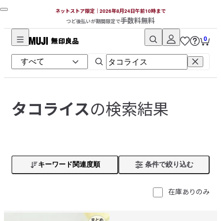
ネットストア限定｜2026年8月24日午前10時まで
手数料無料
つど後払いが期間限定で
0
無
印
良
品
ネ
の検索結果
タコライス
ッ
ト
ス
ト
ア
キーワード関連度順
条件で絞り込む
在庫ありのみ