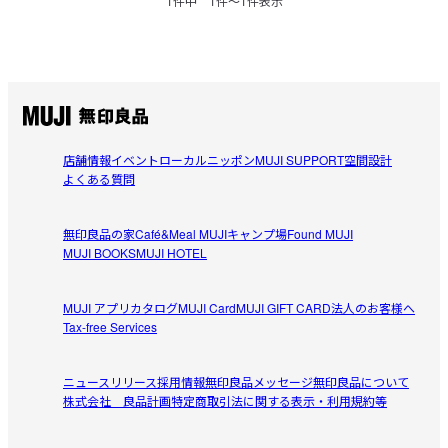
1
件中
1
件〜
1
件表示
店舗情報
イベント
ローカルニッポン
MUJI SUPPORT
空間設計
よくある質問
無印良品の家
Café&Meal MUJI
キャンプ場
Found MUJI
MUJI BOOKS
MUJI HOTEL
MUJI アプリ
カタログ
MUJI Card
MUJI GIFT CARD
法人のお客様へ
Tax-free Services
ニュースリリース
採用情報
無印良品メッセージ
無印良品について
株式会社 良品計画
特定商取引法に関する表示・利用規約等