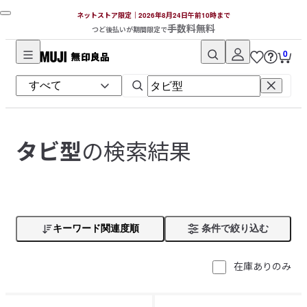
ネットストア限定｜2026年8月24日午前10時まで
手数料無料
つど後払いが期間限定で
0
無
印
良
品
ネ
の検索結果
タビ型
ッ
ト
ス
ト
ア
キーワード関連度順
条件で絞り込む
在庫ありのみ