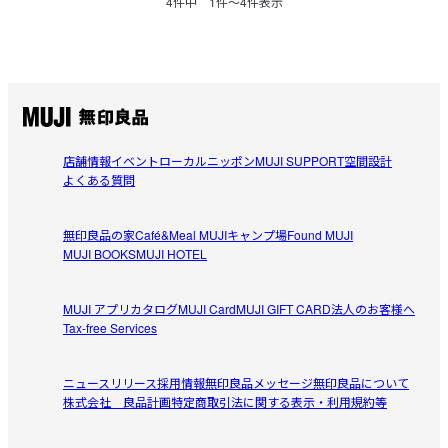
4
件中
1
件〜
4
件表示
店舗情報
イベント
ローカルニッポン
MUJI SUPPORT
空間設計
よくある質問
無印良品の家
Café&Meal MUJI
キャンプ場
Found MUJI
MUJI BOOKS
MUJI HOTEL
MUJI アプリ
カタログ
MUJI Card
MUJI GIFT CARD
法人のお客様へ
Tax-free Services
ニュースリリース
採用情報
無印良品メッセージ
無印良品について
株式会社 良品計画
特定商取引法に関する表示・利用規約等