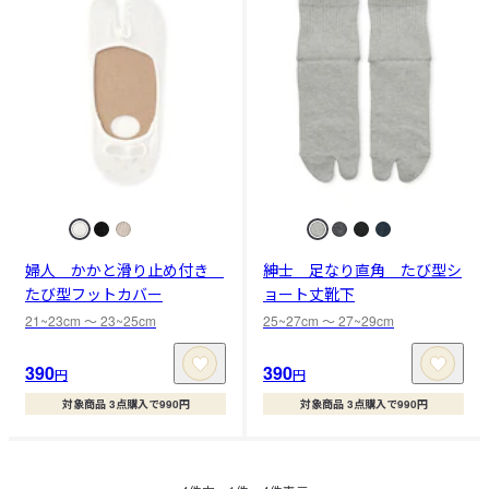
婦人 かかと滑り止め付き
紳士 足なり直角 たび型シ
たび型フットカバー
ョート丈靴下
21~23cm 〜 23~25cm
25~27cm 〜 27~29cm
390
390
円
円
対象商品 3点購入で990円
対象商品 3点購入で990円