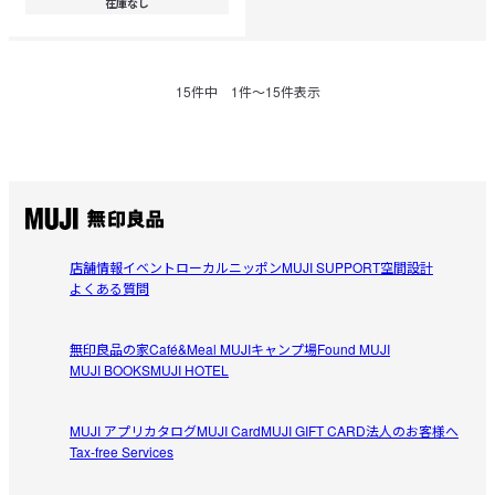
在庫なし
15
件中
1
件〜
15
件表示
店舗情報
イベント
ローカルニッポン
MUJI SUPPORT
空間設計
よくある質問
無印良品の家
Café&Meal MUJI
キャンプ場
Found MUJI
MUJI BOOKS
MUJI HOTEL
MUJI アプリ
カタログ
MUJI Card
MUJI GIFT CARD
法人のお客様へ
Tax-free Services