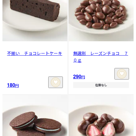
不揃い チョコレートケーキ
無選別 レーズンチョコ ７
０ｇ
290
円
180
円
在庫なし