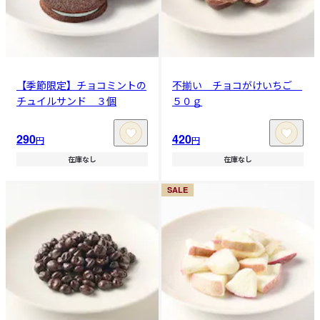
【季節限定】チョコミントの
不揃い チョコがけいちご
チュイルサンド ３個
５０ｇ
290
420
円
円
在庫なし
在庫なし
SALE