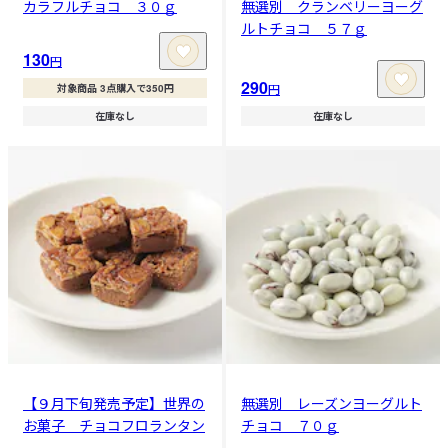
カラフルチョコ ３０ｇ
無選別 クランベリーヨーグ
ルトチョコ ５７ｇ
130
円
290
円
対象商品 3点購入で350円
在庫なし
在庫なし
【９月下旬発売予定】世界の
無選別 レーズンヨーグルト
お菓子 チョコフロランタン
チョコ ７０ｇ