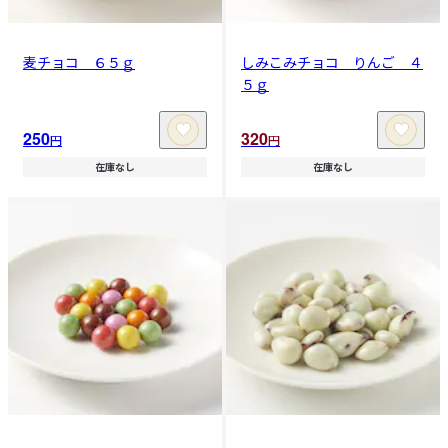
麦チョコ ６５ｇ
しみこみチョコ りんご ４
５ｇ
250
320
円
円
在庫なし
在庫なし