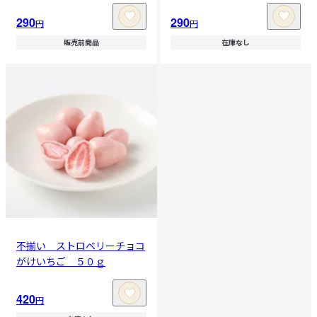
290
290
円
円
販売前商品
在庫なし
不揃い ストロベリーチョコ
がけいちご ５０ｇ
420
円