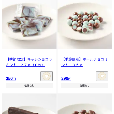
【季節限定】キャレショコラ
【季節限定】ボールチョコミ
ミント ２７ｇ（６枚）
ント ３５ｇ
350
290
円
円
在庫なし
在庫なし