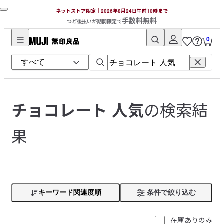
ネットストア限定｜2026年8月24日午前10時まで
手数料無料
つど後払いが期間限定で
0
無
印
良
品
ネ
の検索結
チョコレート 人気
ッ
ト
果
ス
ト
ア
キーワード関連度順
条件で絞り込む
在庫ありのみ