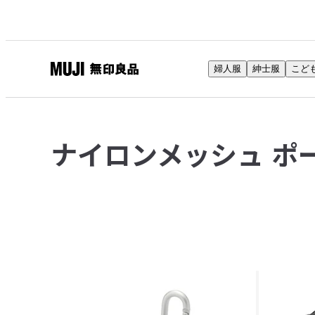
婦人服
紳士服
こど
無
印
良
品
ナイロンメッシュ ポ
ネ
ッ
ト
ス
ト
ア