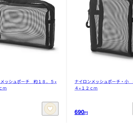
メッシュポーチ 約１８．５×
ナイロンメッシュポーチ・小 
ｃｍ
４×１２ｃｍ
690
円