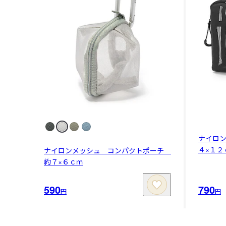
ナイロン
４×１２
ナイロンメッシュ コンパクトポーチ
約７×６ｃｍ
590
790
円
円