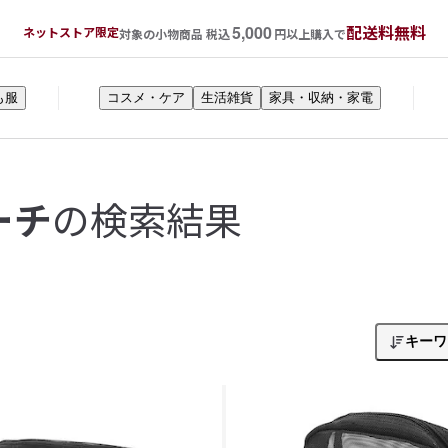
5,000
配送料無料
ネットストア限定
対象の小物商品 税込
円以上購入で
も服
コスメ・ケア
生活雑貨
家具・収納・家電
の検索結果
ーチ
キーワ