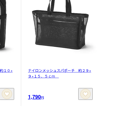
約１０×
ナイロンメッシュスパポーチ 約２９×
９×１５．５ｃｍ
1,790
円