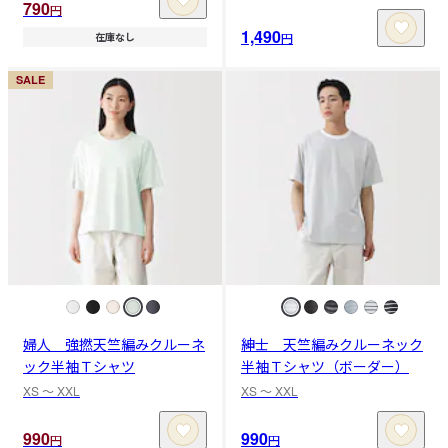
790
円
1,490
円
在庫なし
SALE
婦人 強撚天竺編みクルーネ
紳士 天竺編みクルーネック
ック半袖Ｔシャツ
半袖Ｔシャツ（ボーダー）
XS 〜 XXL
XS 〜 XXL
990
990
円
円