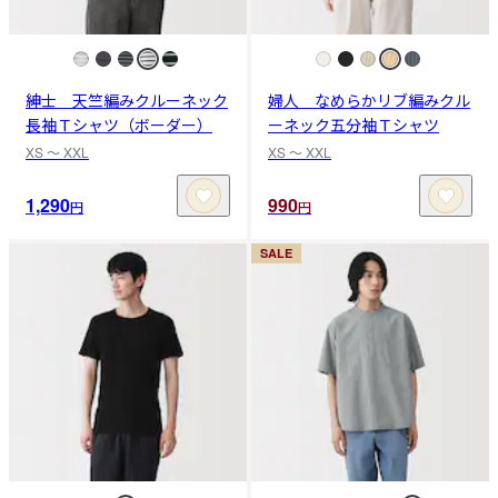
紳士 天竺編みクルーネック
婦人 なめらかリブ編みクル
長袖Ｔシャツ（ボーダー）
ーネック五分袖Ｔシャツ
XS 〜 XXL
XS 〜 XXL
1,290
990
円
円
SALE