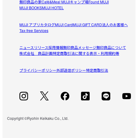
無印良品の家
Café&Meal MUJI
キャンプ場
Found MUJI
MUJI BOOKS
MUJI HOTEL
MUJI アプリ
カタログ
MUJI Card
MUJI GIFT CARD
法人のお客様へ
Tax-free Services
ニュースリリース
採用情報
無印良品メッセージ
無印良品について
株式会社 良品計画
特定商取引法に関する表示・利用規約等
プライバシーポリシー
外部送信ポリシー
特定商取引法
Copyright ©Ryohin Keikaku Co., Ltd.