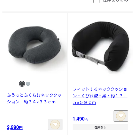
フィットするネッククッショ
ふうっとふくらむネッククッ
ン・くびれ型・黒・約１３．
ション 約３４×３３ｃｍ
５×５９ｃｍ
1,490
円
2,990
円
在庫なし