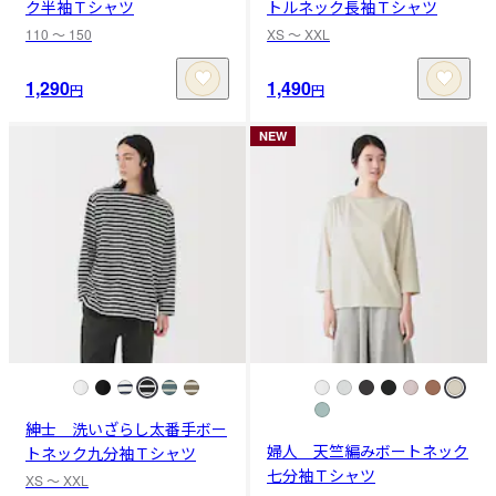
ク半袖Ｔシャツ
トルネック長袖Ｔシャツ
110 〜 150
XS 〜 XXL
1,290
1,490
円
円
NEW
紳士 洗いざらし太番手ボー
婦人 天竺編みボートネック
トネック九分袖Ｔシャツ
七分袖Ｔシャツ
XS 〜 XXL