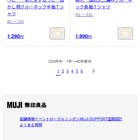
かし柄クルーネック半袖Ｔシ
ック長袖Ｔシャツ
ャツ
XS 〜 XXL
80 〜 100
1,290
1,990
円
円
233
件中
1
件〜
40
件表示
1
2
3
4
5
6
店舗情報
イベント
ローカルニッポン
MUJI SUPPORT
空間設計
よくある質問