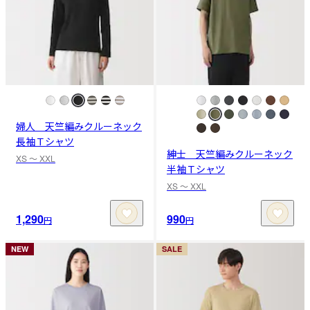
婦人 天竺編みクルーネック
長袖Ｔシャツ
紳士 天竺編みクルーネック
XS 〜 XXL
半袖Ｔシャツ
XS 〜 XXL
1,290
990
円
円
NEW
SALE