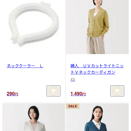
ネッククーラー Ｌ
婦人 ＵＶカットライトニッ
トＶネックカーディガン
XS
290
1,490
円
円
SALE