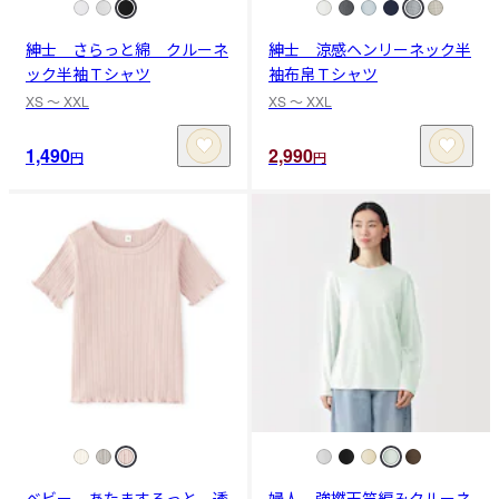
紳士 さらっと綿 クルーネ
紳士 涼感ヘンリーネック半
ック半袖Ｔシャツ
袖布帛Ｔシャツ
XS 〜 XXL
XS 〜 XXL
1,490
2,990
円
円
ベビー あたまするっと 透
婦人 強撚天竺編みクルーネ