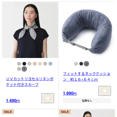
フィットするネッククッショ
ＵＶカットリヨセルリネンポ
ン 約１６×６４ｃｍ
ケット付きスカーフ
1,990
円
1,490
円
在庫なし
SALE
SALE