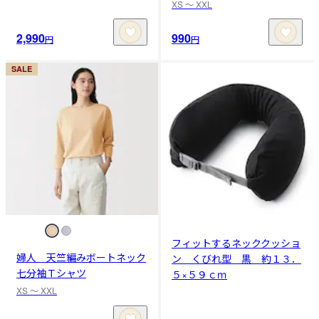
XS 〜 XXL
2,990
990
円
円
SALE
フィットするネッククッショ
婦人 天竺編みボートネック
ン くびれ型 黒 約１３．
七分袖Ｔシャツ
５×５９ｃｍ
XS 〜 XXL