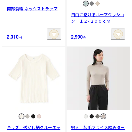
南部裂織 ネックストラップ
自由に巻けるループクッショ
ン １２×２００ｃｍ
2,310
2,990
円
円
キッズ 透かし柄クルーネッ
婦人 起毛フライス編みター