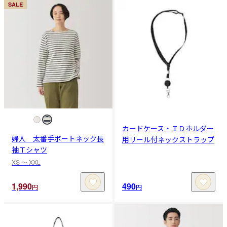
SALE
カードケース・ＩＤホルダー
婦人 太番手ボートネック長
用リール付ネックストラップ
袖Ｔシャツ
XS 〜 XXL
1,990
490
円
円