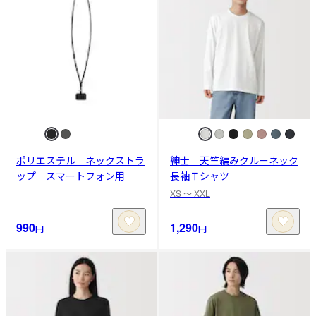
ポリエステル ネックストラ
紳士 天竺編みクルーネック
ップ スマートフォン用
長袖Ｔシャツ
XS 〜 XXL
990
1,290
円
円