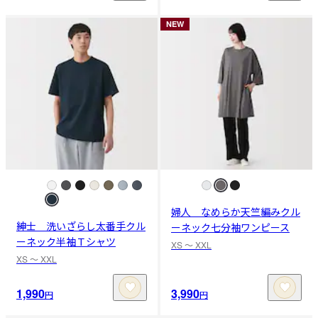
NEW
婦人 なめらか天竺編みクル
紳士 洗いざらし太番手クル
ーネック七分袖ワンピース
ーネック半袖Ｔシャツ
XS 〜 XXL
XS 〜 XXL
1,990
3,990
円
円