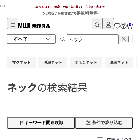
ネットストア限定｜2026年8月24日午前10時まで
手数料無料
つど後払いが期間限定で
0
無
印
良
品
マグネット
洗濯ネット
水切りネット
洗顔ネット
ネ
ッ
ト
の検索結果
ネック
ス
ト
ア
キーワード関連度順
条件で絞り込む
在庫ありのみ