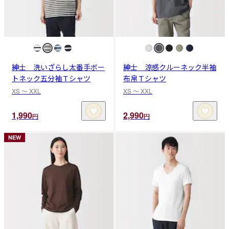
紳士 洗いざらし太番手ボー
紳士 涼感クルーネック半袖
トネック五分袖Ｔシャツ
布帛Ｔシャツ
XS 〜 XXL
XS 〜 XXL
1,990
2,990
円
円
NEW