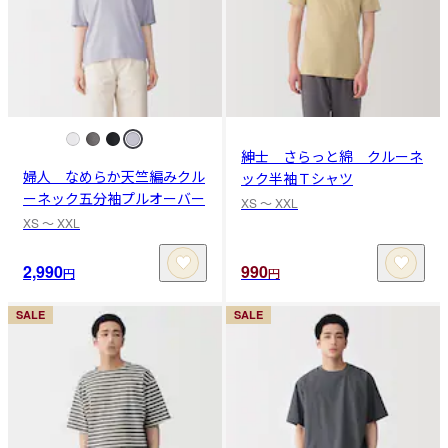
紳士 さらっと綿 クルーネ
婦人 なめらか天竺編みクル
ック半袖Ｔシャツ
ーネック五分袖プルオーバー
XS 〜 XXL
XS 〜 XXL
2,990
990
円
円
SALE
SALE