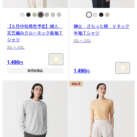
【８月中旬発売予定】婦人
紳士 さらっと綿 Ｖネック
天竺編みクルーネック長袖Ｔ
半袖Ｔシャツ
シャツ
XS 〜 XXL
XS 〜 XXL
1,490
円
1,490
円
販売前商品
SALE