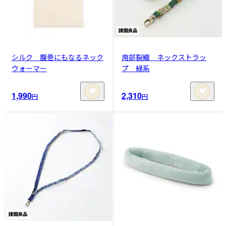
シルク 腹巻にもなるネック
南部裂織 ネックストラッ
ウォーマー
プ 緑系
1,990
2,310
円
円