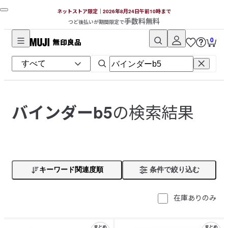
ネットストア限定｜2026年8月24日午前10時まで
手数料無料
つど後払いが期間限定で
0
無
印
良
品
ネ
の検索結果
バインダーb5
ッ
ト
ス
ト
ア
キーワード関連度順
条件で絞り込む
在庫ありのみ