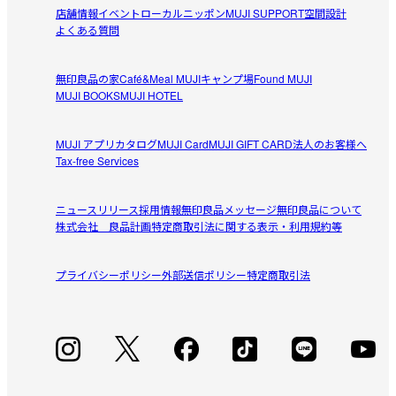
店舗情報
イベント
ローカルニッポン
MUJI SUPPORT
空間設計
よくある質問
無印良品の家
Café&Meal MUJI
キャンプ場
Found MUJI
MUJI BOOKS
MUJI HOTEL
MUJI アプリ
カタログ
MUJI Card
MUJI GIFT CARD
法人のお客様へ
Tax-free Services
ニュースリリース
採用情報
無印良品メッセージ
無印良品について
株式会社 良品計画
特定商取引法に関する表示・利用規約等
プライバシーポリシー
外部送信ポリシー
特定商取引法