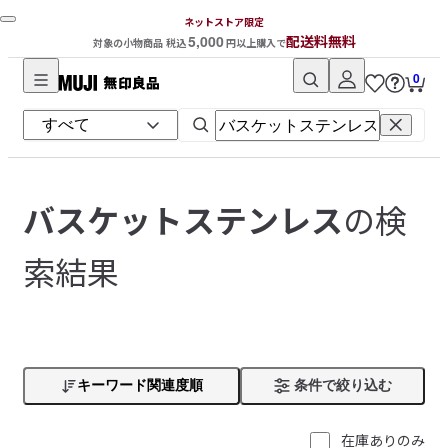
ネットストア限定
5,000
配送料無料
対象の小物商品 税込
円以上購入で
0
無
印
良
品
ネ
の検
バスケットステンレス
ッ
ト
索結果
ス
ト
ア
キーワード関連度順
条件で絞り込む
在庫ありのみ