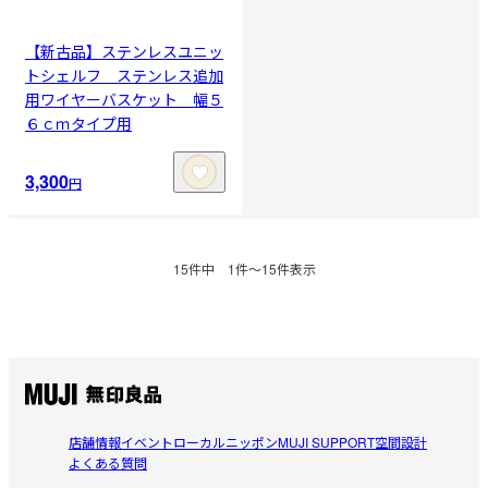
【新古品】ステンレスユニッ
トシェルフ ステンレス追加
用ワイヤーバスケット 幅５
６ｃｍタイプ用
3,300
円
15
件中
1
件〜
15
件表示
店舗情報
イベント
ローカルニッポン
MUJI SUPPORT
空間設計
よくある質問