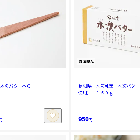
の木のバターへら
島根県 木次乳業 木次バター
使用） １５０ｇ
950
円
円