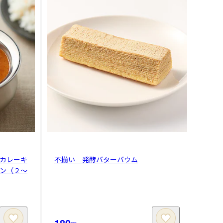
カレーキ
不揃い 発酵バターバウム
ン（２～
180