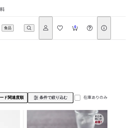
料
0
食品
在庫ありのみ
ード関連度順
条件で絞り込む