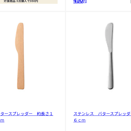
円
対象商品 3点購入で350円
バタースプレッダー 約長さ１
ステンレス バタースプレッダ
ｃｍ
６ｃｍ