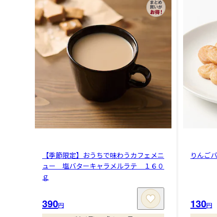
【季節限定】おうちで味わうカフェメニ
りんご
ュー 塩バターキャラメルラテ １６０
ｇ
390
130
円
円