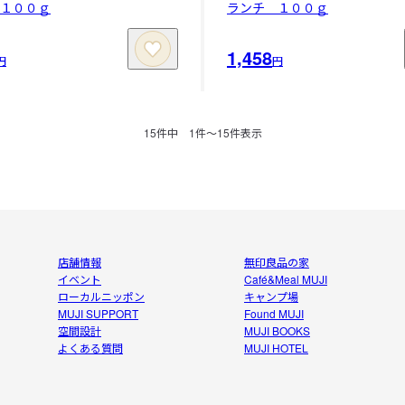
 １００ｇ
ランチ １００ｇ
1,458
円
円
15
件中
1
件〜
15
件表示
店舗情報
無印良品の家
イベント
Café&Meal MUJI
ローカルニッポン
キャンプ場
MUJI SUPPORT
Found MUJI
空間設計
MUJI BOOKS
よくある質問
MUJI HOTEL