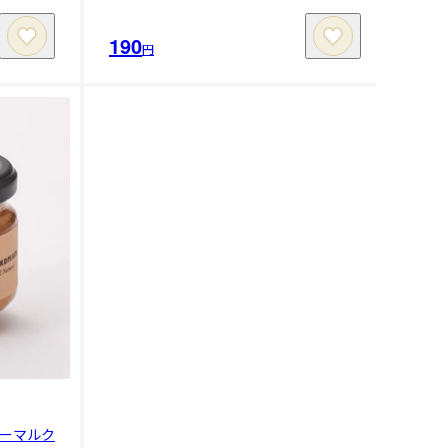
190
円
ーマルク