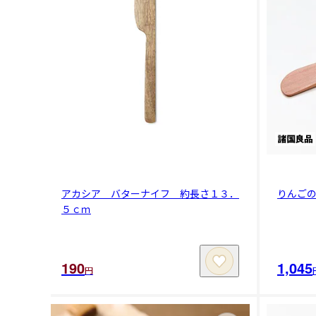
アカシア バターナイフ 約長さ１３．
りんご
５ｃｍ
190
1,045
円