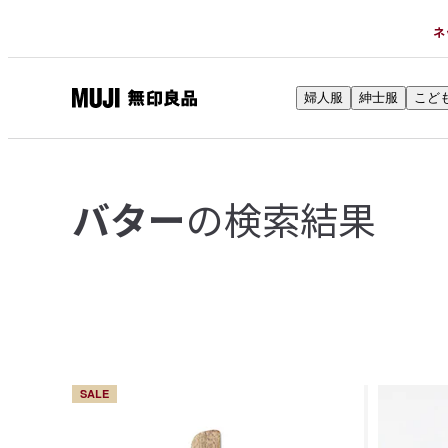
ネ
婦人服
紳士服
こど
無
印
良
品
の検索結果
バター
ネ
ッ
ト
ス
ト
ア
SALE