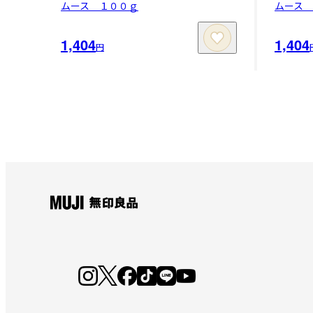
ムース １００ｇ
ムース
1,404
1,404
円