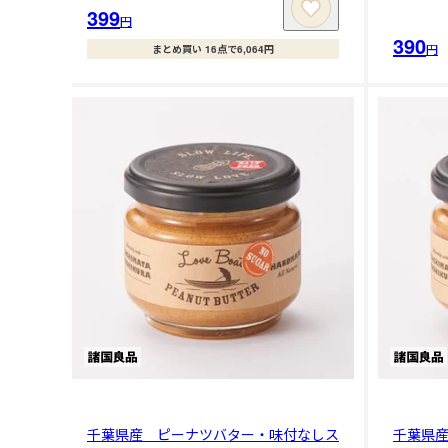
399
円
390
円
まとめ買い 16点で6,064円
千葉県産 ピーナツバター・味付なしス
千葉県