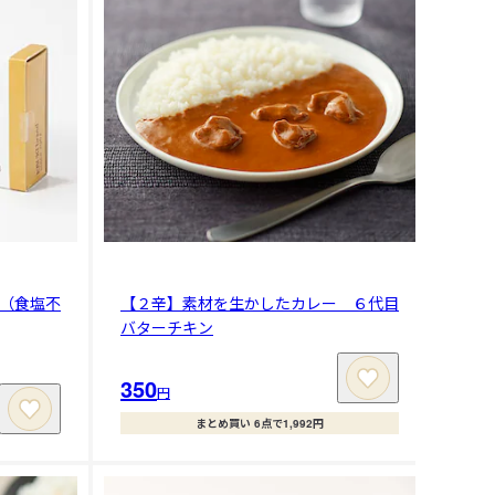
（食塩不
【２辛】素材を生かしたカレー ６代目
バターチキン
350
円
まとめ買い 6点で1,992円