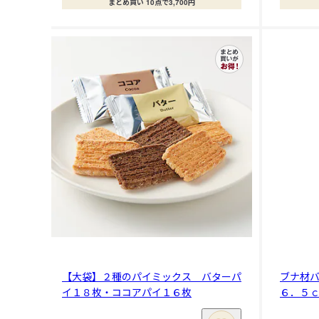
まとめ買い 10点で3,700円
【大袋】２種のパイミックス バターパ
ブナ材
イ１８枚・ココアパイ１６枚
６．５