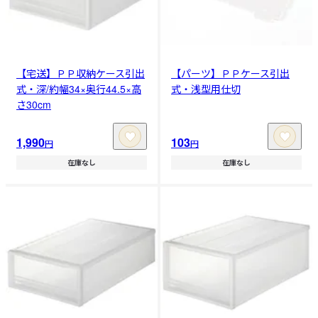
【宅送】ＰＰ収納ケース引出
【パーツ】ＰＰケース引出
式・深/約幅34×奥行44.5×高
式・浅型用仕切
さ30cm
1,990
103
円
円
在庫なし
在庫なし