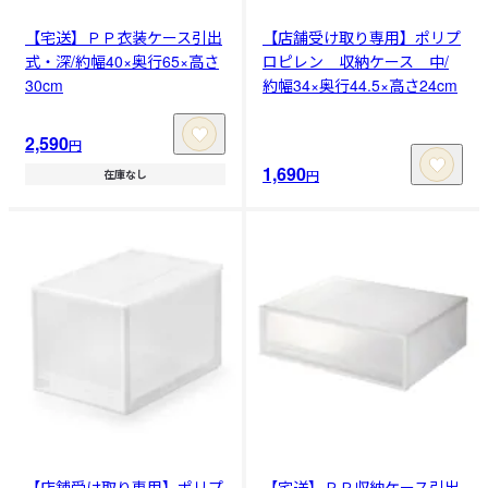
【宅送】ＰＰ衣装ケース引出
【店舗受け取り専用】ポリプ
式・深/約幅40×奥行65×高さ
ロピレン 収納ケース 中/
30cm
約幅34×奥行44.5×高さ24cm
2,590
円
1,690
円
在庫なし
【店舗受け取り専用】ポリプ
【宅送】ＰＰ収納ケース引出