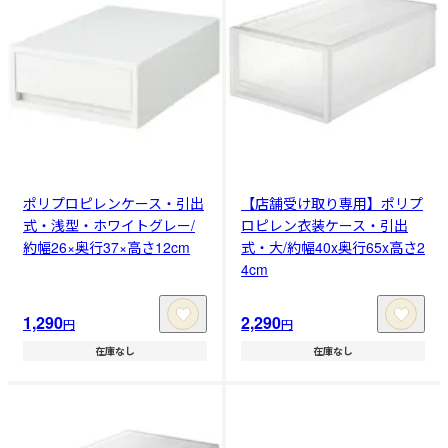
ポリプロピレンケース・引出
【店舗受け取り専用】ポリプ
式・浅型・ホワイトグレー/
ロピレン衣装ケース・引出
約幅26×奥行37×高さ12cm
式・大/約幅40x奥行65x高さ2
4cm
1,290
2,290
円
円
在庫なし
在庫なし