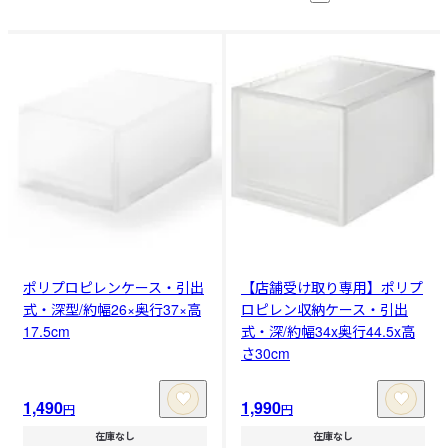
ポリプロピレンケース・引出
【店舗受け取り専用】ポリプ
式・深型/約幅26×奥行37×高
ロピレン収納ケース・引出
17.5cm
式・深/約幅34x奥行44.5x高
さ30cm
1,490
1,990
円
円
在庫なし
在庫なし