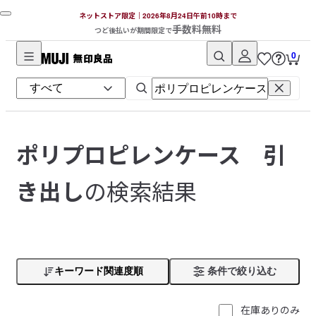
ネットストア限定｜2026年8月24日午前10時まで
手数料無料
つど後払いが期間限定で
0
無
印
良
品
ネ
ポリプロピレンケース 引
ッ
ト
の検索結果
き出し
ス
ト
ア
キーワード関連度順
条件で絞り込む
在庫ありのみ