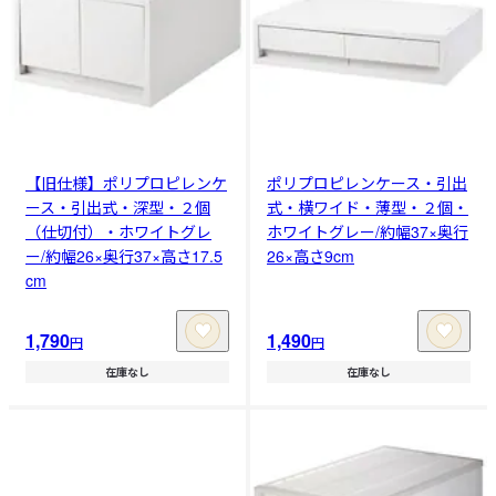
【旧仕様】ポリプロピレンケ
ポリプロピレンケース・引出
ース・引出式・深型・２個
式・横ワイド・薄型・２個・
（仕切付）・ホワイトグレ
ホワイトグレー/約幅37×奥行
ー/約幅26×奥行37×高さ17.5
26×高さ9cm
cm
1,790
1,490
円
円
在庫なし
在庫なし