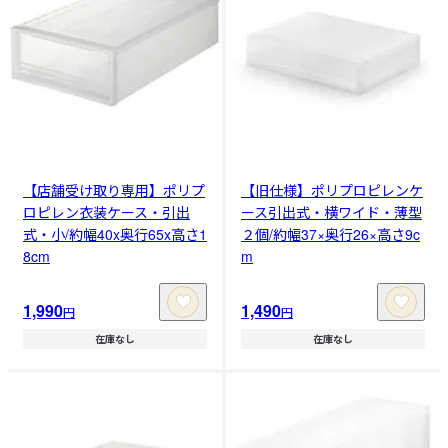
【店舗受け取り専用】ポリプ
【旧仕様】ポリプロピレンケ
ロピレン衣装ケース・引出
ース引出式・横ワイド・薄型
式・小/約幅40x奥行65x高さ1
２個/約幅37×奥行26×高さ9c
8cm
m
1,990
1,490
円
円
在庫なし
在庫なし