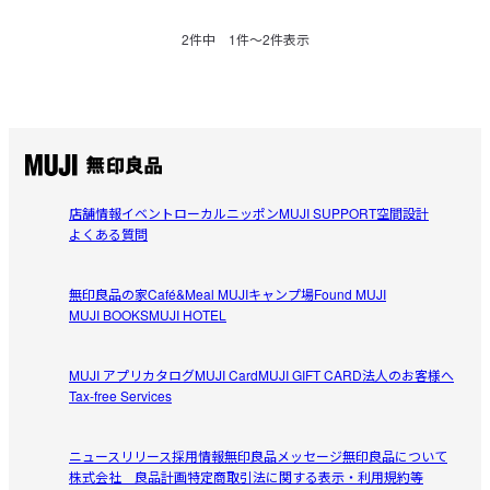
2
件中
1
件〜
2
件表示
店舗情報
イベント
ローカルニッポン
MUJI SUPPORT
空間設計
よくある質問
無印良品の家
Café&Meal MUJI
キャンプ場
Found MUJI
MUJI BOOKS
MUJI HOTEL
MUJI アプリ
カタログ
MUJI Card
MUJI GIFT CARD
法人のお客様へ
Tax-free Services
ニュースリリース
採用情報
無印良品メッセージ
無印良品について
株式会社 良品計画
特定商取引法に関する表示・利用規約等