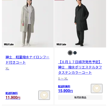
紳士 軽量撥水ナイロンフー
【８月１７日順次発売予定】
ド付きコート
紳士 撥水ポリエステルタフ
XL
タステンカラーコート
S 〜 XL
配送料無料
15,900
円
配送料無料
11,900
円
販売前商品