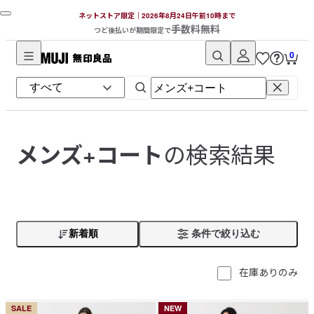
ネットストア限定｜2026年8月24日午前10時まで
手数料無料
つど後払いが期間限定で
0
無
印
良
品
ネ
の検索結果
メンズ+コート
ッ
ト
ス
ト
ア
新着順
条件で絞り込む
在庫ありのみ
SALE
NEW