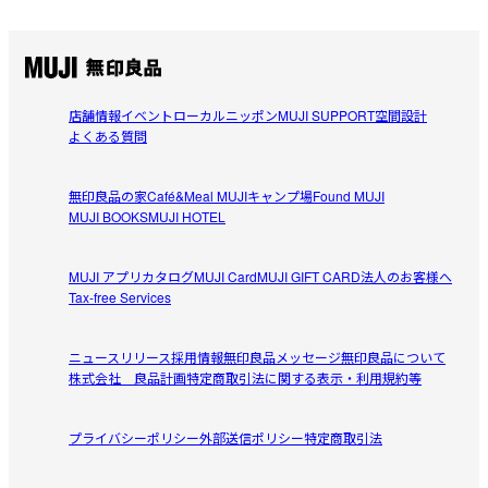
店舗情報
イベント
ローカルニッポン
MUJI SUPPORT
空間設計
よくある質問
無印良品の家
Café&Meal MUJI
キャンプ場
Found MUJI
MUJI BOOKS
MUJI HOTEL
MUJI アプリ
カタログ
MUJI Card
MUJI GIFT CARD
法人のお客様へ
Tax-free Services
ニュースリリース
採用情報
無印良品メッセージ
無印良品について
株式会社 良品計画
特定商取引法に関する表示・利用規約等
プライバシーポリシー
外部送信ポリシー
特定商取引法