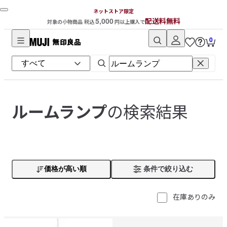
ネットストア限定
5,000
配送料無料
対象の小物商品 税込
円以上購入で
0
無
印
良
品
ネ
の検索結果
ルームランプ
ッ
ト
ス
ト
ア
価格が高い順
条件で絞り込む
在庫ありのみ