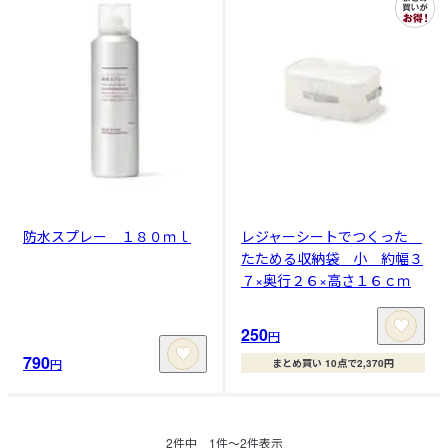
防水スプレー １８０ｍｌ
レジャーシートでつくった
たためる収納袋 小 約幅３
７×奥行２６×高さ１６ｃｍ
250
円
790
円
まとめ買い 10点で2,370円
2
件中
1
件〜
2
件表示