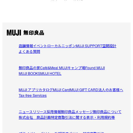
店舗情報
イベント
ローカルニッポン
MUJI SUPPORT
空間設計
よくある質問
無印良品の家
Café&Meal MUJI
キャンプ場
Found MUJI
MUJI BOOKS
MUJI HOTEL
MUJI アプリ
カタログ
MUJI Card
MUJI GIFT CARD
法人のお客様へ
Tax-free Services
ニュースリリース
採用情報
無印良品メッセージ
無印良品について
株式会社 良品計画
特定商取引法に関する表示・利用規約等