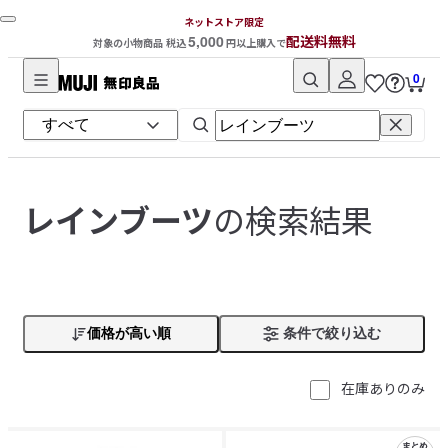
ネットストア限定
5,000
配送料無料
対象の小物商品 税込
円以上購入で
0
無
印
良
品
ネ
の検索結果
レインブーツ
ッ
ト
ス
ト
ア
価格が高い順
条件で絞り込む
在庫ありのみ