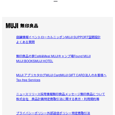
店舗情報
イベント
ローカルニッポン
MUJI SUPPORT
空間設計
よくある質問
無印良品の家
Café&Meal MUJI
キャンプ場
Found MUJI
MUJI BOOKS
MUJI HOTEL
MUJI アプリ
カタログ
MUJI Card
MUJI GIFT CARD
法人のお客様へ
Tax-free Services
ニュースリリース
採用情報
無印良品メッセージ
無印良品について
株式会社 良品計画
特定商取引法に関する表示・利用規約等
プライバシーポリシー
外部送信ポリシー
特定商取引法