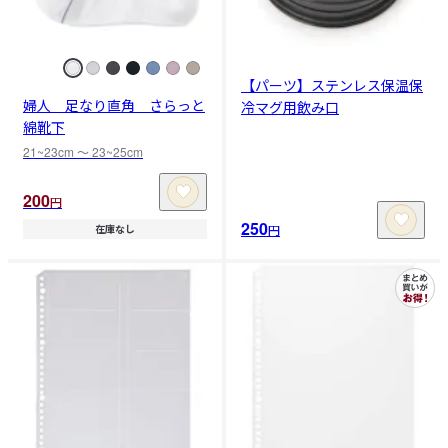
【パーツ】ステンレス保温保
婦人 足なり直角 さらっと
冷マグ用飲み口
綿靴下
21~23cm 〜 23~25cm
200
円
250
円
在庫なし