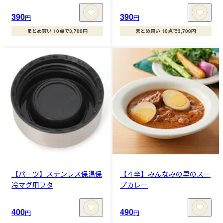
390
390
円
円
まとめ買い 10点で3,700円
まとめ買い 10点で3,700円
【パーツ】ステンレス保温保
【４辛】みんなみの里のスー
冷マグ用フタ
プカレー
400
490
円
円