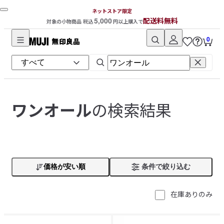
ネットストア限定
5,000
配送料無料
対象の小物商品 税込
円以上購入で
0
無
印
良
品
ネ
の検索結果
ワンオール
ッ
ト
ス
ト
ア
価格が安い順
条件で絞り込む
在庫ありのみ