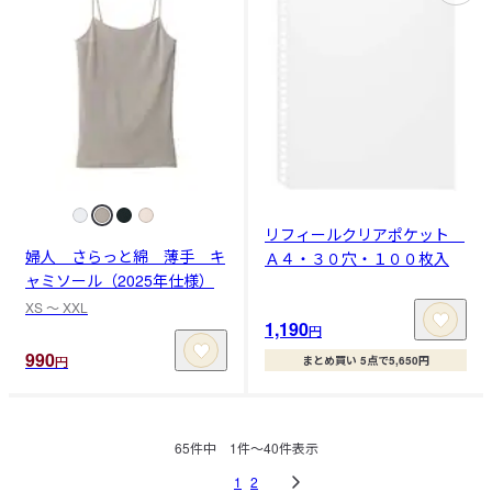
リフィールクリアポケット
婦人 さらっと綿 薄手 キ
Ａ４・３０穴・１００枚入
ャミソール（2025年仕様）
XS 〜 XXL
1,190
円
990
円
まとめ買い 5点で5,650円
65
件中
1
件〜
40
件表示
1
2