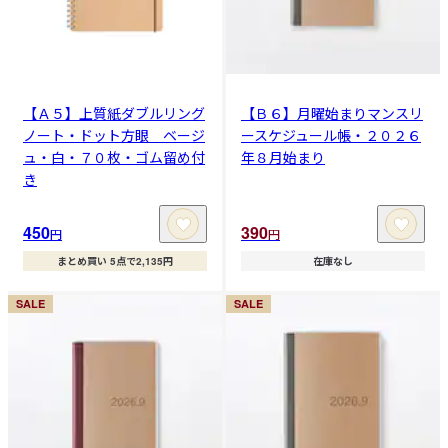
【Ａ５】上質紙ダブルリング
【Ｂ６】月曜始まりマンスリ
ノート・ドット方眼 ベージ
ースケジュール帳・２０２６
ュ・白・７０枚・ゴム留め付
年８月始まり
き
450
390
円
円
まとめ買い 5点で2,135円
在庫なし
SALE
SALE