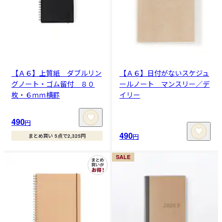
【Ａ６】上質紙 ダブルリン
【Ａ６】日付がないスケジュ
グノート・ゴム留付 ８０
ールノート マンスリー／デ
枚・６ｍｍ横罫
イリー
490
円
490
円
まとめ買い 5点で2,325円
SALE