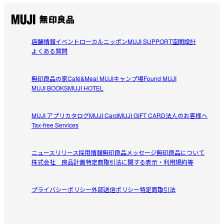
店舗情報
イベント
ローカルニッポン
MUJI SUPPORT
空間設計
よくある質問
無印良品の家
Café&Meal MUJI
キャンプ場
Found MUJI
MUJI BOOKS
MUJI HOTEL
MUJI アプリ
カタログ
MUJI Card
MUJI GIFT CARD
法人のお客様へ
Tax-free Services
ニュースリリース
採用情報
無印良品メッセージ
無印良品について
株式会社 良品計画
特定商取引法に関する表示・利用規約等
プライバシーポリシー
外部送信ポリシー
特定商取引法