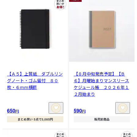
【Ａ５】上質紙 ダブルリン
【８月中旬発売予定】【Ｂ
グノート・ゴム留付 ８０
６】月曜始まりマンスリース
枚・６ｍｍ横罫
ケジュール帳 ２０２６年１
２月始まり
650
590
円
円
まとめ買い 5点で3,085円
販売前商品