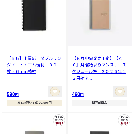
【Ｂ６】上質紙 ダブルリン
【８月中旬発売予定】【Ａ
グノート・ゴム留付 ８０
６】月曜始まりマンスリース
枚・６ｍｍ横罫
ケジュール帳 ２０２６年１
２月始まり
590
490
円
円
まとめ買い 5点で2,800円
販売前商品