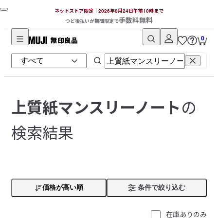
ネットストア限定｜2026年8月24日午前10時まで
手数料無料
つど後払いが期間限定で
0
無
印
良
品
ネ
の
上質紙マンスリーノート
ッ
ト
検索結果
ス
ト
ア
価格が高い順
条件で絞り込む
在庫ありのみ