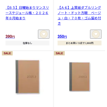
【Ｂ５】日曜始まりマンスリ
【Ａ６】上質紙ダブルリング
ースケジュール帳・２０２６
ノート・ドット方眼 ベージ
年８月始まり
ュ・白・７０枚・ゴム留め付
き
390
350
円
円
在庫なし
まとめ買い 5点で1,660円
SALE
SALE