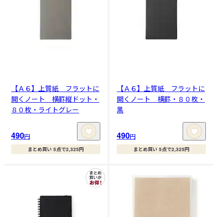
【Ａ６】上質紙 フラットに
【Ａ６】上質紙 フラットに
開くノート 横罫縦ドット・
開くノート 横罫・８０枚・
８０枚・ライトグレー
黒
490
490
円
円
まとめ買い 5点で2,325円
まとめ買い 5点で2,325円