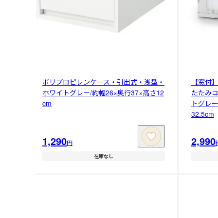
ポリプロピレンケース・引出式・浅型・
【窓付
ホワイトグレー/約幅26×奥行37×高さ12
たたみ
cm
トグレー
32.5cm
1,290
2,990
円
在庫なし