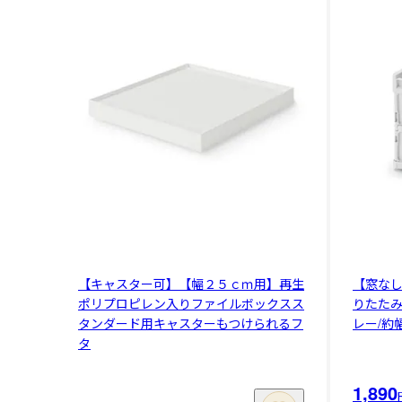
【キャスター可】【幅２５ｃｍ用】再生
【窓な
ポリプロピレン入りファイルボックスス
りたた
タンダード用キャスターもつけられるフ
レー/約幅
タ
1,890