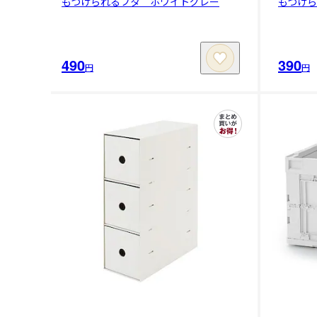
もつけられるフタ ホワイトグレー
もつけ
490
390
円
円