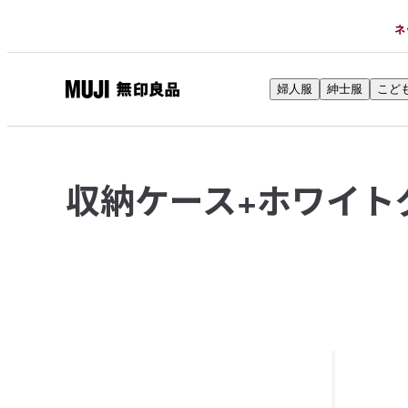
ネ
婦人服
紳士服
こど
無
印
良
品
収納ケース+ホワイト
ネ
ッ
ト
ス
ト
ア