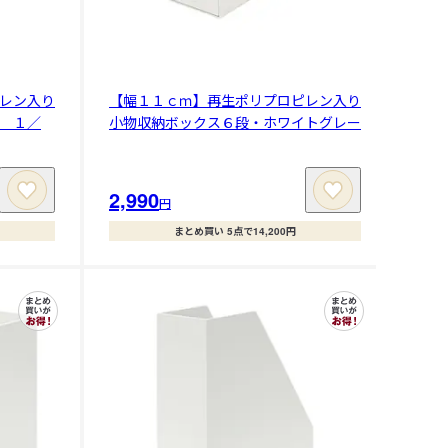
レン入り
【幅１１ｃｍ】再生ポリプロピレン入り
 １／
小物収納ボックス６段・ホワイトグレー
2,990
円
まとめ買い 5点で14,200円