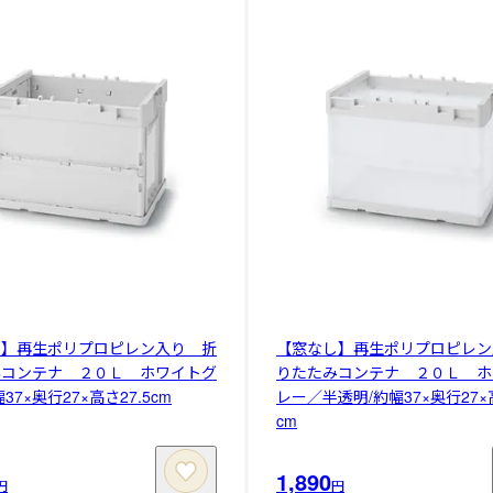
し】再生ポリプロピレン入り 折
【窓なし】再生ポリプロピレン
みコンテナ ２０Ｌ ホワイトグ
りたたみコンテナ ２０Ｌ ホ
37×奥行27×高さ27.5cm
レー／半透明/約幅37×奥行27×高
cm
1,890
円
円