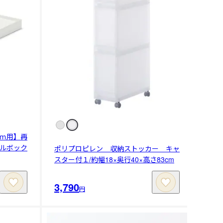
ｍ用】再
ルボック
ポリプロピレン 収納ストッカー キャ
スター付１/約幅18×奥行40×高さ83cm
3,790
円