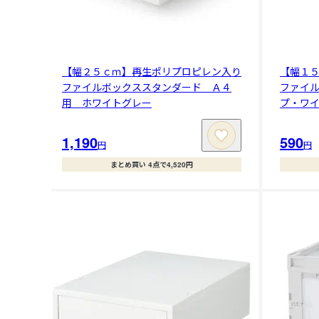
【幅２５ｃｍ】再生ポリプロピレン入り
【幅１
ファイルボックススタンダード Ａ４
ファイ
用 ホワイトグレー
プ・ワ
1,190
590
円
円
まとめ買い 4点で4,520円