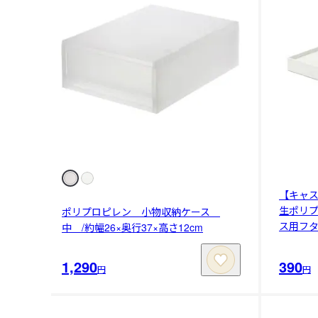
【キャ
生ポリ
ポリプロピレン 小物収納ケース
ス用フ
中 /約幅26×奥行37×高さ12cm
1,290
390
円
円