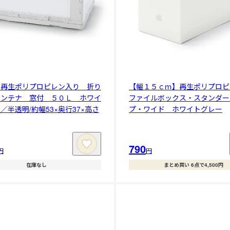
】再生ポリプロピレン入り 折り
【幅１５ｃｍ】再生ポリプロピ
コンテナ 窓付 ５０Ｌ ホワイ
ファイルボックス・スタンダー
／半透明/約幅53×奥行37×高さ
プ・ワイド ホワイトグレー
790
円
円
在庫なし
まとめ買い 6点で4,500円