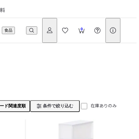
料
0
食品
在庫ありのみ
ード関連度順
条件で絞り込む