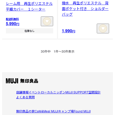
撥水 再生ポリエステル 背
レーム用 再生ポリエステル
面ポケット付き ショルダー
平織カバー １シーター
バッグ
配送料無料
5,990
円
1,990
円
在庫なし
30
件中
1
件〜
30
件表示
店舗情報
イベント
ローカルニッポン
MUJI SUPPORT
空間設計
よくある質問
無印良品の家
Café&Meal MUJI
キャンプ場
Found MUJI