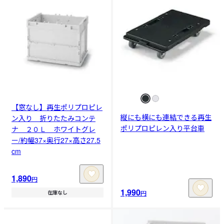
【窓なし】再生ポリプロピレ
縦にも横にも連結できる再生
ン入り 折りたたみコンテ
ポリプロピレン入り平台車
ナ ２０Ｌ ホワイトグレ
ー/約幅37×奥行27×高さ27.5
cm
1,890
円
1,990
円
在庫なし