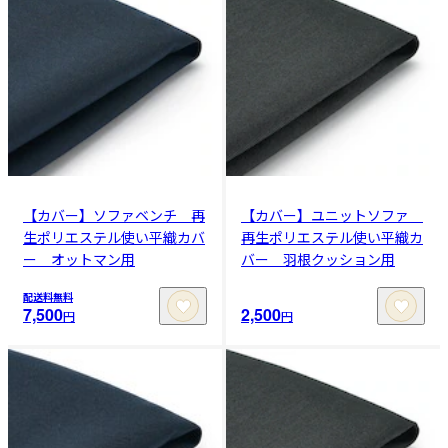
【カバー】ソファベンチ 再
【カバー】ユニットソファ
生ポリエステル使い平織カバ
再生ポリエステル使い平織カ
ー オットマン用
バー 羽根クッション用
配送料無料
7,500
2,500
円
円