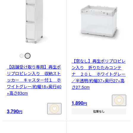
【窓なし】再生ポリプロピレ
【店舗受け取り専用】再生ポ
ン入り 折りたたみコンテ
リプロピレン入り 収納スト
ナ ２０Ｌ ホワイトグレー
ッカー キャスター付１ ホ
／半透明/約幅37×奥行27×高
ワイトグレー/約幅18×奥行40
さ27.5cm
×高さ83cm
1,890
円
3,790
円
在庫なし