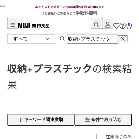
ネットストア限定｜2026年8月24日午前10時まで
手数料無料
つど後払いが期間限定で
0
無
印
良
品
ネ
の検索結
収納+プラスチック
ッ
ト
果
ス
ト
ア
キーワード関連度順
条件で絞り込む
在庫ありのみ