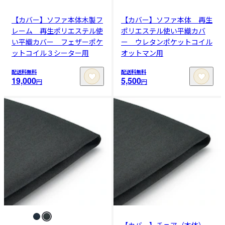
【カバー】ソファ本体木製フ
【カバー】ソファ本体 再生
レーム 再生ポリエステル使
ポリエステル使い平織カバ
い平織カバー フェザーポケ
ー ウレタンポケットコイル
ットコイル３シーター用
オットマン用
配送料無料
配送料無料
19,000
5,500
円
円