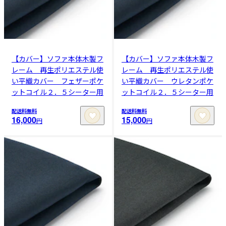
【カバー】ソファ本体木製フ
【カバー】ソファ本体木製フ
レーム 再生ポリエステル使
レーム 再生ポリエステル使
い平織カバー フェザーポケ
い平織カバー ウレタンポケ
ットコイル２．５シーター用
ットコイル２．５シーター用
配送料無料
配送料無料
16,000
15,000
円
円