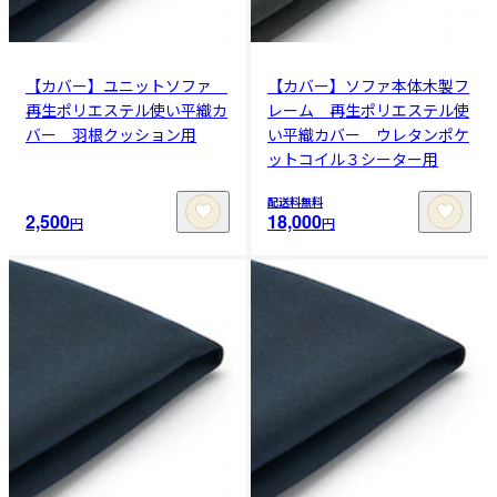
【カバー】ユニットソファ
【カバー】ソファ本体木製フ
再生ポリエステル使い平織カ
レーム 再生ポリエステル使
バー 羽根クッション用
い平織カバー ウレタンポケ
ットコイル３シーター用
配送料無料
2,500
18,000
円
円