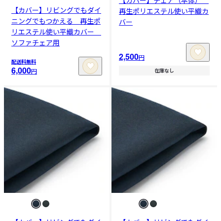
【カバー】チェア（本体）
【カバー】リビングでもダイ
再生ポリエステル使い平織カ
ニングでもつかえる 再生ポ
バー
リエステル使い平織カバー
ソファチェア用
2,500
円
配送料無料
6,000
円
在庫なし