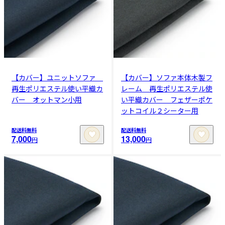
【カバー】ユニットソファ
【カバー】ソファ本体木製フ
再生ポリエステル使い平織カ
レーム 再生ポリエステル使
バー オットマン小用
い平織カバー フェザーポケ
ットコイル２シーター用
配送料無料
配送料無料
7,000
13,000
円
円