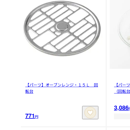
【パーツ】オーブンレンジ・１５Ｌ 回
【パー
転台
（回転
3,086
771
円