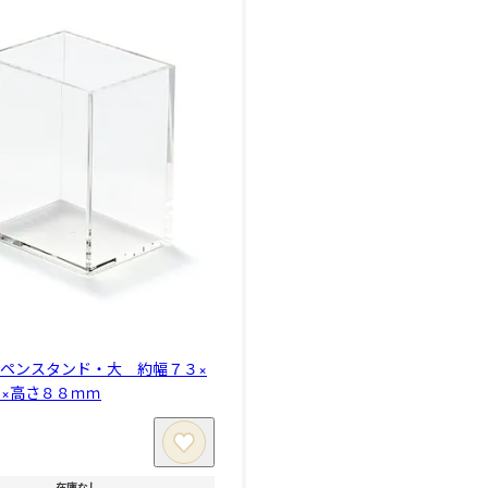
ペンスタンド・大 約幅７３×
×高さ８８ｍｍ
在庫なし