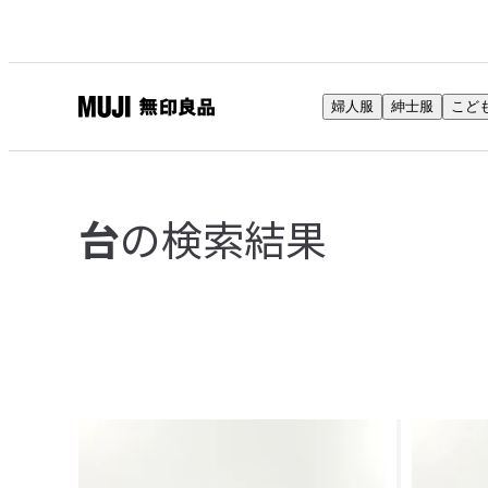
婦人服
紳士服
こど
無
印
良
品
の検索結果
台
ネ
ッ
ト
ス
ト
ア