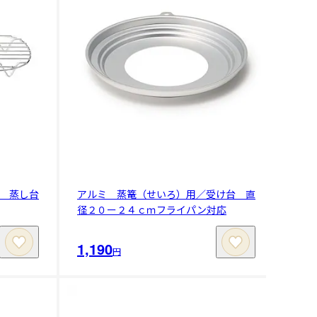
 蒸し台
アルミ 蒸篭（せいろ）用／受け台 直
径２０ー２４ｃｍフライパン対応
1,190
円