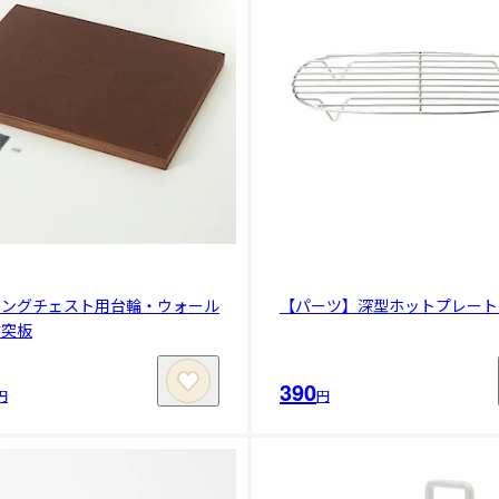
キングチェスト用台輪・ウォール
【パーツ】深型ホットプレート
材突板
390
円
円