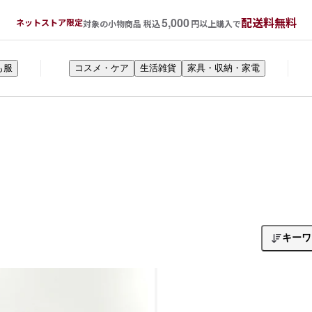
5,000
配送料無料
ネットストア限定
対象の小物商品 税込
円以上購入で
も服
コスメ・ケア
生活雑貨
家具・収納・家電
キーワ