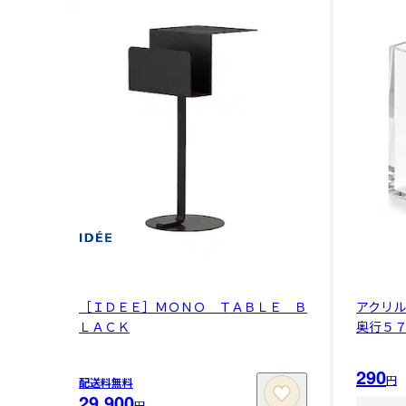
［ＩＤＥＥ］ＭＯＮＯ ＴＡＢＬＥ Ｂ
アクリル
ＬＡＣＫ
奥行５７
290
円
配送料無料
29,900
円