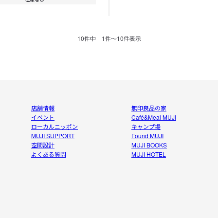
10
件中
1
件〜
10
件表示
店舗情報
無印良品の家
イベント
Café&Meal MUJI
ローカルニッポン
キャンプ場
MUJI SUPPORT
Found MUJI
空間設計
MUJI BOOKS
よくある質問
MUJI HOTEL