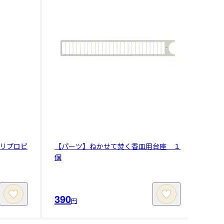
リプロピ
【パーツ】ねかせて焚く香皿用台座 １
個
390
円