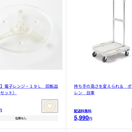
ツ】電子レンジ・１９Ｌ 回転皿
持ち手の高さを変えられる ポ
台セット）
レン 台車
円
配送料無料
5,990
円
在庫なし