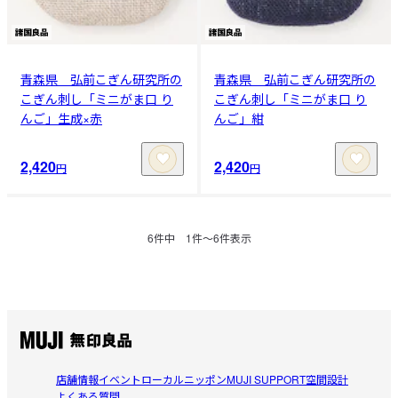
青森県 弘前こぎん研究所の
青森県 弘前こぎん研究所の
こぎん刺し「ミニがま口 り
こぎん刺し「ミニがま口 り
んご」生成×赤
んご」紺
2,420
2,420
円
円
6
件中
1
件〜
6
件表示
店舗情報
イベント
ローカルニッポン
MUJI SUPPORT
空間設計
よくある質問