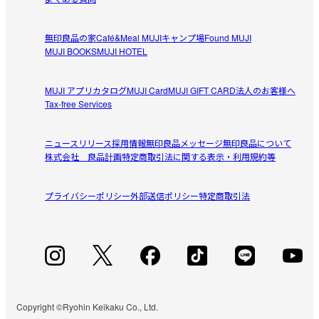
無印良品の家
Café&Meal MUJI
キャンプ場
Found MUJI
MUJI BOOKS
MUJI HOTEL
MUJI アプリ
カタログ
MUJI Card
MUJI GIFT CARD
法人のお客様へ
Tax-free Services
ニュースリリース
採用情報
無印良品メッセージ
無印良品について
株式会社 良品計画
特定商取引法に関する表示・利用規約等
プライバシーポリシー
外部送信ポリシー
特定商取引法
Copyright ©Ryohin Keikaku Co., Ltd.