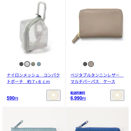
ナイロンメッシュ コンパク
ベジタブルタンニンレザー
トポーチ 約７×６ｃｍ
マルチパーパス ケース
配送料無料
590
6,990
円
円