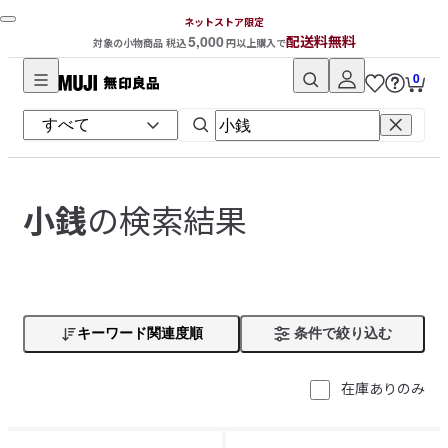
ネットストア限定
5,000
配送料無料
対象の小物商品 税込
円以上購入で
0
無
印
良
品
ネ
の検索結果
小銭
ッ
ト
ス
ト
ア
キーワード関連度順
条件で絞り込む
在庫ありのみ