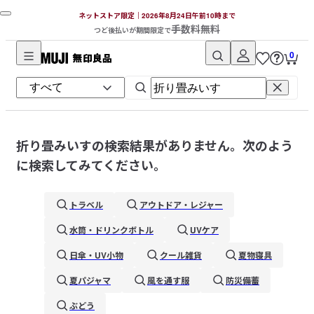
ネットストア限定｜2026年8月24日午前10時まで
手数料無料
つど後払いが期間限定で
0
無
印
良
品
ネ
折り畳みいす
の検索結果がありません。次のよう
ッ
に検索してみてください。
ト
ス
トラベル
アウトドア・レジャー
ト
ア
水筒・ドリンクボトル
UVケア
日傘・UV小物
クール雑貨
夏物寝具
夏パジャマ
風を通す服
防災備蓄
ぶどう