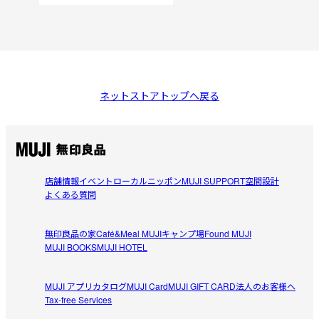
ネットストアトップへ戻る
店舗情報
イベント
ローカルニッポン
MUJI SUPPORT
空間設計
よくある質問
無印良品の家
Café&Meal MUJI
キャンプ場
Found MUJI
MUJI BOOKS
MUJI HOTEL
MUJI アプリ
カタログ
MUJI Card
MUJI GIFT CARD
法人のお客様へ
Tax-free Services