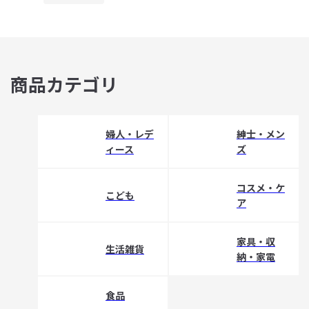
商品カテゴリ
婦人・レデ
紳士・メン
ィース
ズ
コスメ・ケ
こども
ア
家具・収
生活雑貨
納・家電
食品