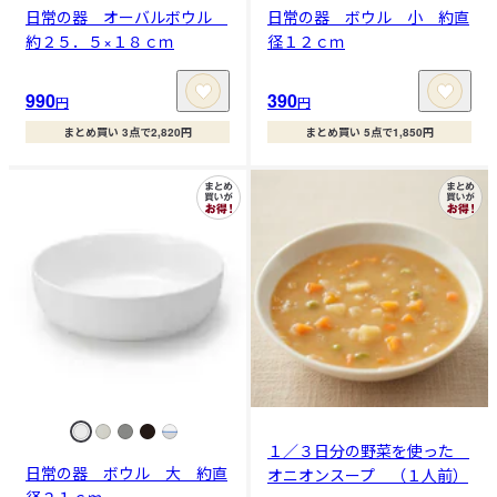
日常の器 オーバルボウル
日常の器 ボウル 小 約直
約２５．５×１８ｃｍ
径１２ｃｍ
990
390
円
円
まとめ買い 3点で2,820円
まとめ買い 5点で1,850円
１／３日分の野菜を使った
日常の器 ボウル 大 約直
オニオンスープ （１人前）