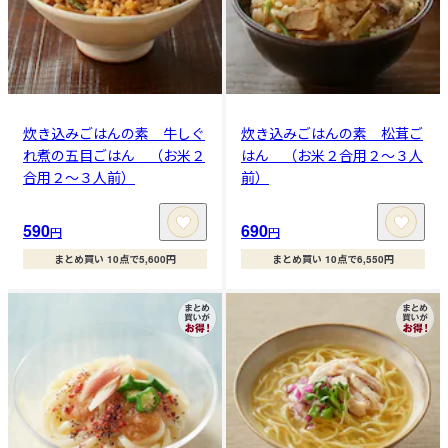
炊き込みごはんの素 牛しぐ
炊き込みごはんの素 松茸ご
れ煮の五目ごはん （お米２
はん （お米２合用２～３人
合用２～３人前）
前）
590
690
円
円
まとめ買い 10点で5,600円
まとめ買い 10点で6,550円