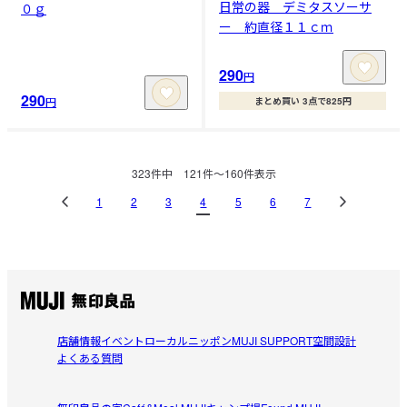
日常の器 デミタスソーサ
０ｇ
ー 約直径１１ｃｍ
290
円
290
円
まとめ買い 3点で825円
323
件中
121
件〜
160
件表示
1
2
3
4
5
6
7
店舗情報
イベント
ローカルニッポン
MUJI SUPPORT
空間設計
よくある質問