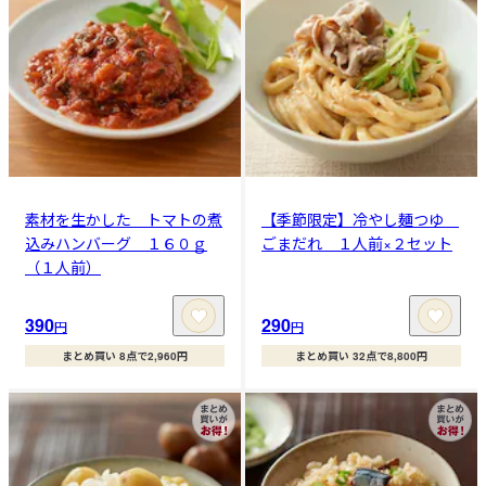
素材を生かした トマトの煮
【季節限定】冷やし麺つゆ
込みハンバーグ １６０ｇ
ごまだれ １人前×２セット
（１人前）
390
290
円
円
まとめ買い 8点で2,960円
まとめ買い 32点で8,800円