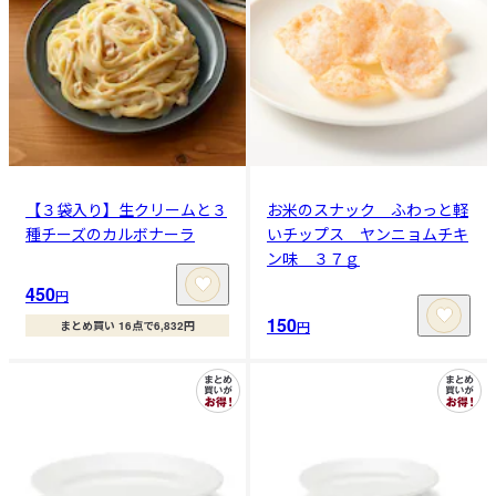
【３袋入り】生クリームと３
お米のスナック ふわっと軽
種チーズのカルボナーラ
いチップス ヤンニョムチキ
ン味 ３７ｇ
450
円
150
円
まとめ買い 16点で6,832円