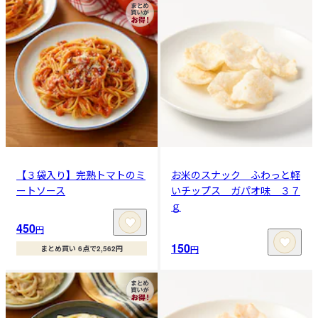
【３袋入り】完熟トマトのミ
お米のスナック ふわっと軽
ートソース
いチップス ガパオ味 ３７
ｇ
450
円
150
円
まとめ買い 6点で2,562円