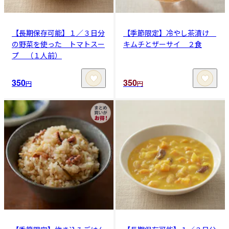
【長期保存可能】１／３日分
【季節限定】冷やし茶漬け
の野菜を使った トマトスー
キムチとザーサイ ２食
プ （１人前）
350
350
円
円