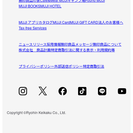
無印良品の家
Café&Meal MUJI
キャンプ場
Found MUJI
MUJI BOOKS
MUJI HOTEL
MUJI アプリ
カタログ
MUJI Card
MUJI GIFT CARD
法人のお客様へ
Tax-free Services
ニュースリリース
採用情報
無印良品メッセージ
無印良品について
株式会社 良品計画
特定商取引法に関する表示・利用規約等
プライバシーポリシー
外部送信ポリシー
特定商取引法
Copyright ©Ryohin Keikaku Co., Ltd.