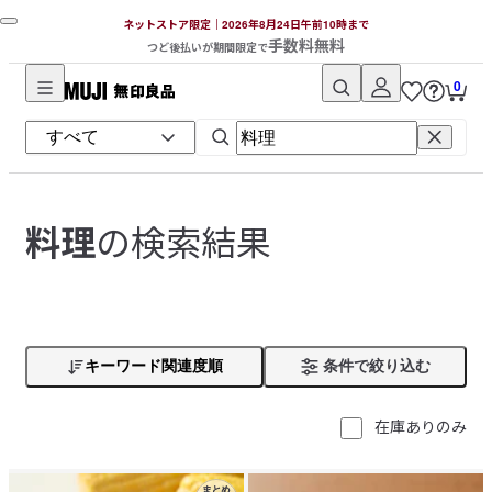
ネットストア限定｜2026年8月24日午前10時まで
手数料無料
つど後払いが期間限定で
0
無
印
良
品
ネ
の検索結果
料理
ッ
ト
ス
ト
ア
キーワード関連度順
条件で絞り込む
在庫ありのみ