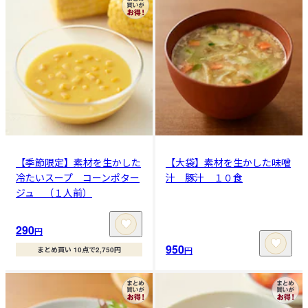
【季節限定】素材を生かした
【大袋】素材を生かした味噌
冷たいスープ コーンポター
汁 豚汁 １０食
ジュ （１人前）
290
円
950
円
まとめ買い 10点で2,750円