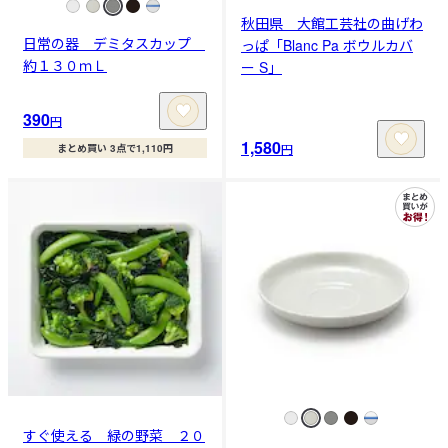
秋田県 大館工芸社の曲げわ
日常の器 デミタスカップ
っぱ「Blanc Pa ボウルカバ
約１３０ｍＬ
ー S」
390
円
1,580
円
まとめ買い 3点で1,110円
すぐ使える 緑の野菜 ２０