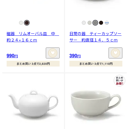
磁器 リムオーバル皿 中
日常の器 ティーカップソー
約２４×１６ｃｍ
サー 約直径１４．５ｃｍ
990
390
円
円
まとめ買い 3点で2,820円
まとめ買い 3点で1,110円