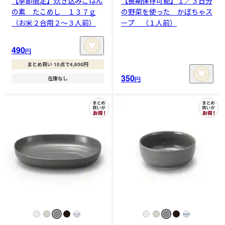
【季節限定】炊き込みごはん
【長期保存可能】１／３日分
の素 たこめし １３７ｇ
の野菜を使った かぼちゃス
（お米２合用２～３人前）
ープ （１人前）
490
円
まとめ買い 10点で4,650円
350
円
在庫なし