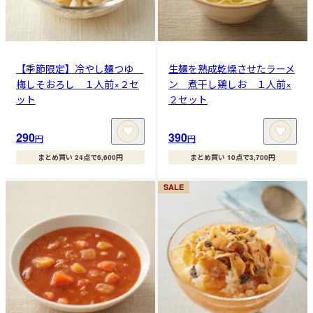
【季節限定】冷やし麺つゆ
生麺を熟成乾燥させたラーメ
梅しそおろし １人前×２セ
ン 煮干し鶏しお １人前×
ット
２セット
290
390
円
円
まとめ買い 24点で6,600円
まとめ買い 10点で3,700円
SALE