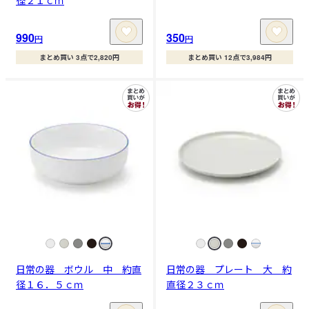
径２１ｃｍ
990
350
円
円
まとめ買い 3点で2,820円
まとめ買い 12点で3,984円
日常の器 ボウル 中 約直
日常の器 プレート 大 約
径１６．５ｃｍ
直径２３ｃｍ