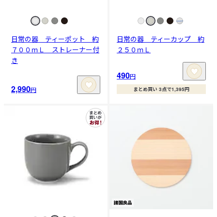
日常の器 ティーポット 約
日常の器 ティーカップ 約
７００ｍＬ ストレーナー付
２５０ｍＬ
き
490
円
2,990
円
まとめ買い 3点で1,395円