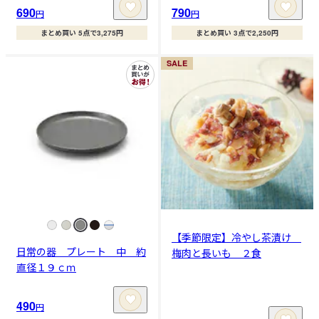
690
790
円
円
まとめ買い 5点で3,275円
まとめ買い 3点で2,250円
SALE
【季節限定】冷やし茶漬け
日常の器 プレート 中 約
梅肉と長いも ２食
直径１９ｃｍ
490
円