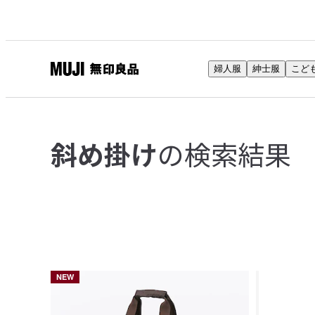
婦人服
紳士服
こど
無
印
良
品
の検索結果
斜め掛け
ネ
ッ
ト
ス
ト
ア
NEW