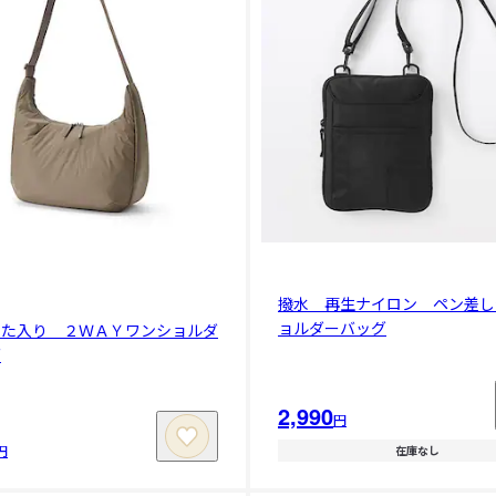
撥水 再生ナイロン ペン差し
ョルダーバッグ
わた入り ２ＷＡＹワンショルダ
グ
2,990
円
円
在庫なし