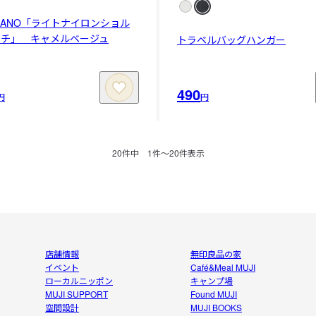
U KANO「ライトナイロンショル
ーチ」 キャメルベージュ
トラベルバッグハンガー
490
円
円
20
件中
1
件〜
20
件表示
店舗情報
無印良品の家
イベント
Café&Meal MUJI
ローカルニッポン
キャンプ場
MUJI SUPPORT
Found MUJI
空間設計
MUJI BOOKS