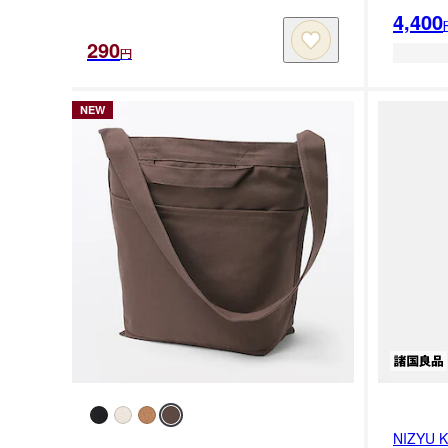
4,400
290
円
NEW
NIZY