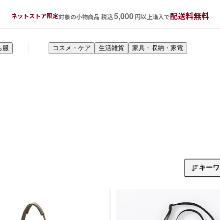
5,000
配送料無料
ネットストア限定
対象の小物商品 税込
円以上購入で
も服
コスメ・ケア
生活雑貨
家具・収納・家電
キーワ