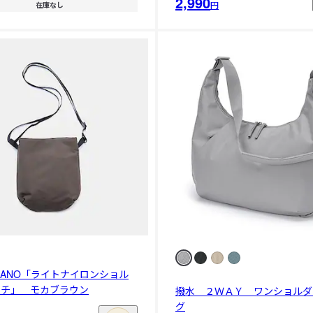
2,990
円
在庫なし
U KANO「ライトナイロンショル
ーチ」 モカブラウン
撥水 ２ＷＡＹ ワンショルダ
グ