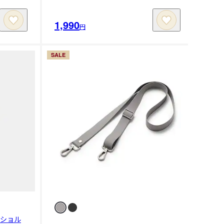
1,990
円
SALE
ンショル