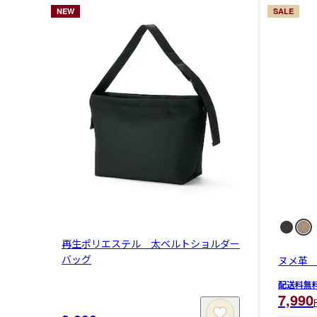
NEW
SALE
再生ポリエステル 太ベルトショルダー
バッグ
ヌメ革
配送料無
7,990