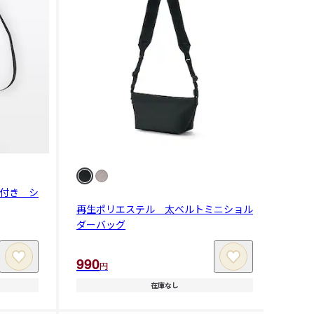
付き シ
再生ポリエステル 太ベルトミニショル
ダーバッグ
990
円
在庫なし