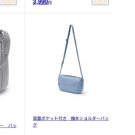
3,990
円
背面ポケット付き 撥水ショルダーバッ
グ
ー バッ