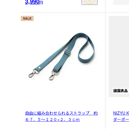
3,990
円
SALE
自由に組み合わせられるストラップ 約
NIZY
６７．５～１２０×２．３ｃｍ
ダーポ