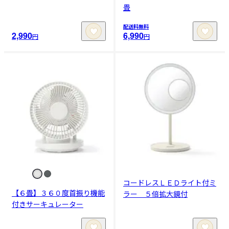
畳
配送料無料
2,990
6,990
円
円
コードレスＬＥＤライト付ミ
【６畳】３６０度首振り機能
ラー ５倍拡大鏡付
付きサーキュレーター