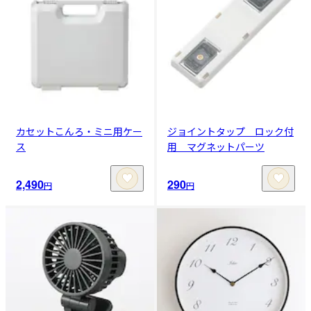
カセットこんろ・ミニ用ケー
ジョイントタップ ロック付
ス
用 マグネットパーツ
2,490
290
円
円