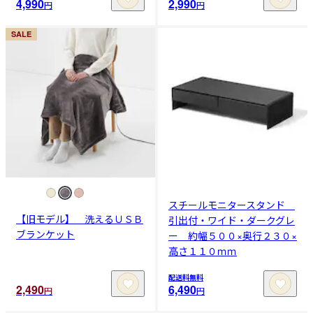
4,990
2,990
円
円
SALE
スチールモニタースタンド
【旧モデル】 洗えるＵＳＢ
引出付・ワイド・ダークグレ
ブランケット
ー 約幅５００×奥行２３０×
高さ１１０ｍｍ
配送料無料
2,490
6,490
円
円