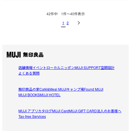
42
件中
1
件〜
40
件表示
1
2
店舗情報
イベント
ローカルニッポン
MUJI SUPPORT
空間設計
よくある質問
無印良品の家
Café&Meal MUJI
キャンプ場
Found MUJI
MUJI BOOKS
MUJI HOTEL
MUJI アプリ
カタログ
MUJI Card
MUJI GIFT CARD
法人のお客様へ
Tax-free Services