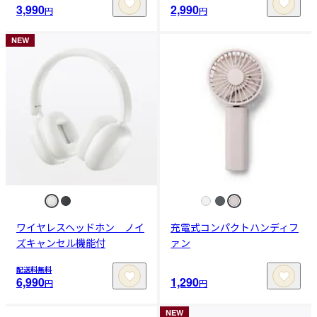
3,990
2,990
円
円
NEW
ワイヤレスヘッドホン ノイ
充電式コンパクトハンディフ
ズキャンセル機能付
ァン
配送料無料
6,990
1,290
円
円
NEW