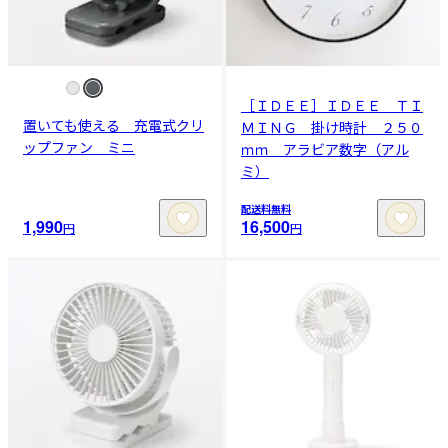
［ＩＤＥＥ］ＩＤＥＥ ＴＩ
置いても使える 充電式クリ
ＭＩＮＧ 掛け時計 ２５０
ップファン ミニ
ｍｍ アラビア数字（アル
ミ）
配送料無料
1,990
16,500
円
円