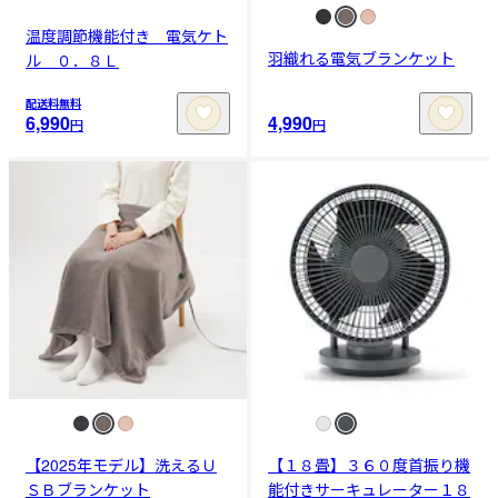
温度調節機能付き 電気ケト
羽織れる電気ブランケット
ル ０．８Ｌ
配送料無料
6,990
4,990
円
円
【2025年モデル】洗えるＵ
【１８畳】３６０度首振り機
ＳＢブランケット
能付きサーキュレーター１８