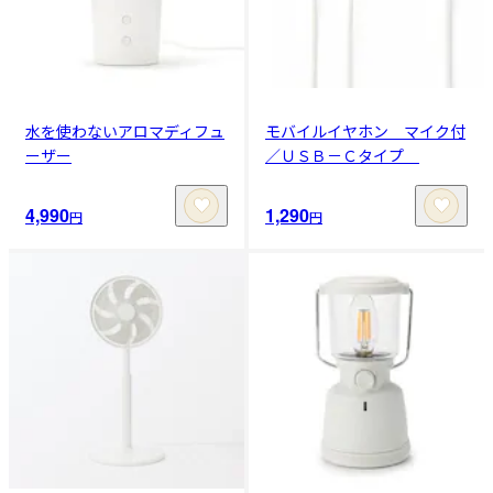
水を使わないアロマディフュ
モバイルイヤホン マイク付
ーザー
／ＵＳＢ－Ｃタイプ
4,990
1,290
円
円