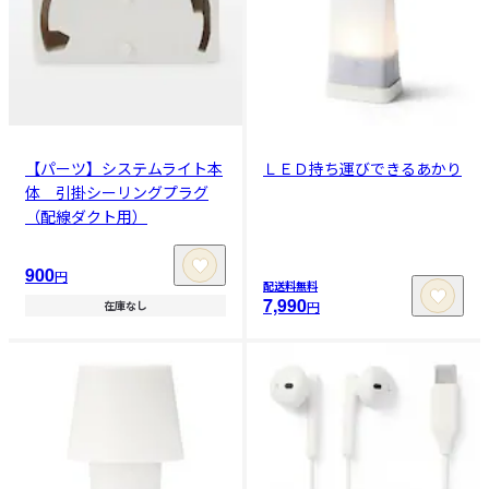
【パーツ】システムライト本
ＬＥＤ持ち運びできるあかり
体 引掛シーリングプラグ
（配線ダクト用）
900
円
配送料無料
7,990
円
在庫なし