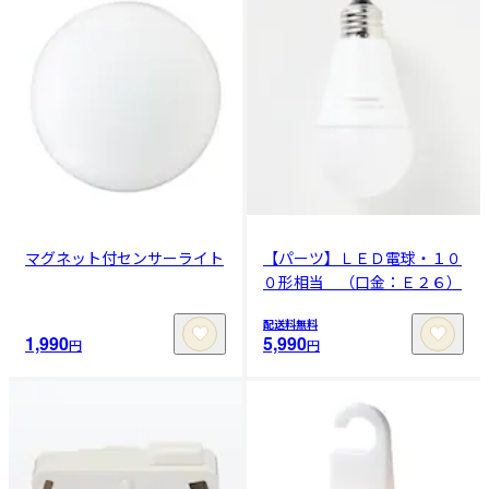
マグネット付センサーライト
【パーツ】ＬＥＤ電球・１０
０形相当 （口金：Ｅ２６）
配送料無料
1,990
5,990
円
円