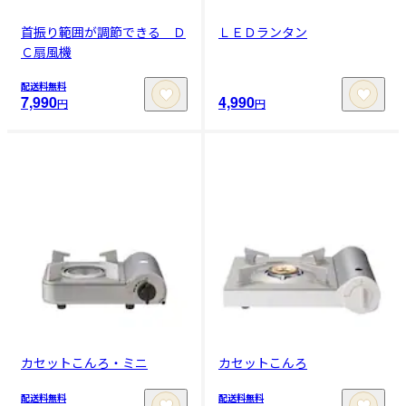
首振り範囲が調節できる Ｄ
ＬＥＤランタン
Ｃ扇風機
配送料無料
7,990
4,990
円
円
カセットこんろ・ミニ
カセットこんろ
配送料無料
配送料無料