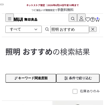
ネットストア限定｜2026年8月24日午前10時まで
手数料無料
つど後払いが期間限定で
0
無
印
良
品
ネ
の検索結果
照明 おすすめ
ッ
ト
ス
ト
ア
キーワード関連度順
条件で絞り込む
在庫ありのみ