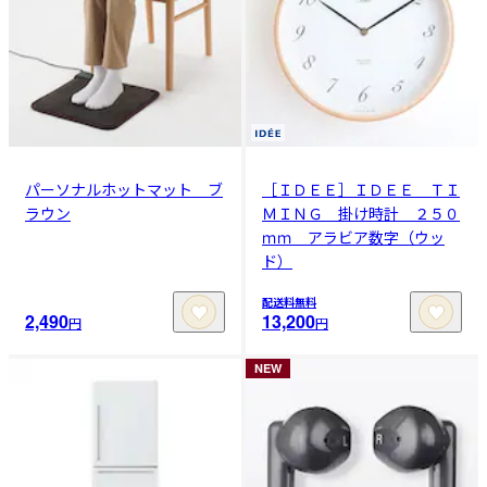
パーソナルホットマット ブ
［ＩＤＥＥ］ＩＤＥＥ ＴＩ
ラウン
ＭＩＮＧ 掛け時計 ２５０
ｍｍ アラビア数字（ウッ
ド）
配送料無料
2,490
13,200
円
円
NEW