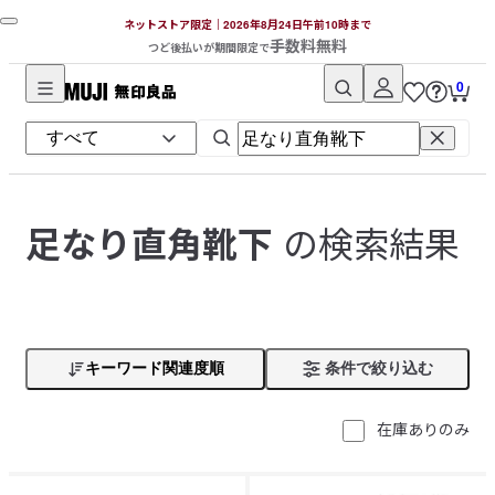
ネットストア限定｜2026年8月24日午前10時まで
手数料無料
つど後払いが期間限定で
0
無
印
良
品
ネ
の検索結果
足なり直角靴下
ッ
ト
ス
ト
ア
キーワード関連度順
条件で絞り込む
在庫ありのみ