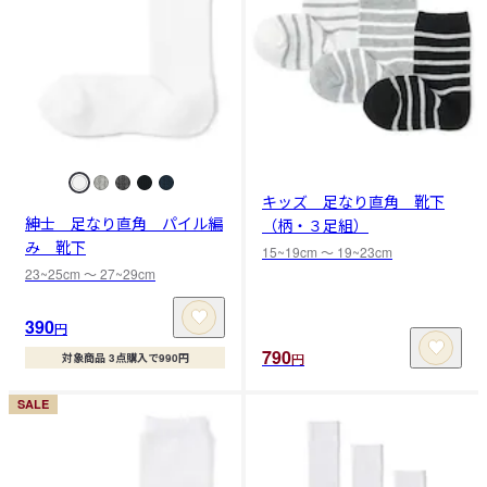
キッズ 足なり直角 靴下
紳士 足なり直角 パイル編
（柄・３足組）
み 靴下
15~19cm 〜 19~23cm
23~25cm 〜 27~29cm
390
円
790
円
対象商品 3点購入で990円
SALE