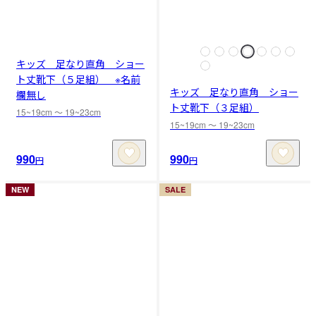
キッズ 足なり直角 ショー
ト丈靴下（５足組） ※名前
キッズ 足なり直角 ショー
欄無し
ト丈靴下（３足組）
15~19cm 〜 19~23cm
15~19cm 〜 19~23cm
990
990
円
円
NEW
SALE