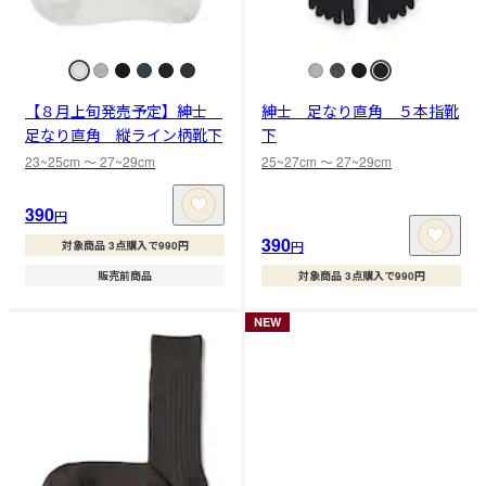
【８月上旬発売予定】紳士
紳士 足なり直角 ５本指靴
足なり直角 縦ライン柄靴下
下
23~25cm 〜 27~29cm
25~27cm 〜 27~29cm
390
円
390
円
対象商品 3点購入で990円
販売前商品
対象商品 3点購入で990円
NEW