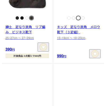
紳士 足なり直角 リブ編
キッズ 足なり直角 メロウ
み ビジネス靴下
靴下（３足組）
25~27cm 〜 27~29cm
15~19cm 〜 19~23cm
390
円
990
円
対象商品 3点購入で990円