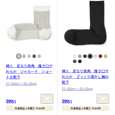
婦人 足なり直角 履き口や
婦人 足なり直角 履き口や
わらか ジャカード ショー
わらか ざっくり透かし編み
ト丈靴下
靴下
21~23cm 〜 23~25cm
21~23cm 〜 23~25cm
390
390
円
円
対象商品 3点購入で990円
対象商品 3点購入で990円