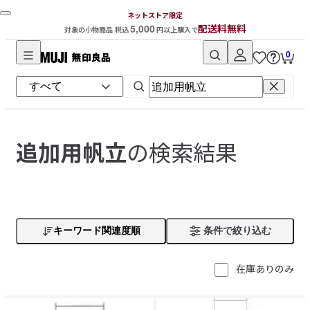
ネットストア限定
5,000
配送料無料
対象の小物商品 税込
円以上購入で
0
無
印
良
品
ネ
の検索結果
追加用帆立
ッ
ト
ス
ト
ア
キーワード関連度順
条件で絞り込む
在庫ありのみ