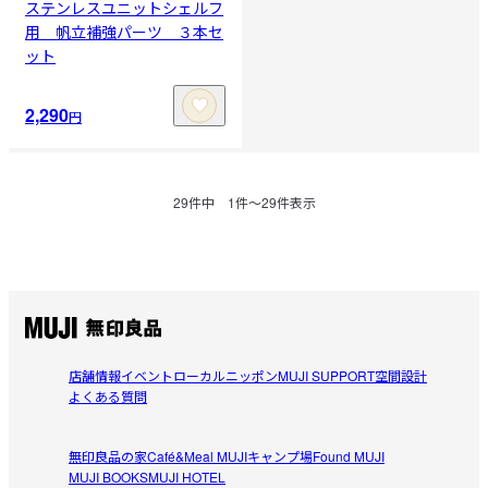
ステンレスユニットシェルフ
用 帆立補強パーツ ３本セ
ット
2,290
円
29
件中
1
件〜
29
件表示
店舗情報
イベント
ローカルニッポン
MUJI SUPPORT
空間設計
よくある質問
無印良品の家
Café&Meal MUJI
キャンプ場
Found MUJI
MUJI BOOKS
MUJI HOTEL