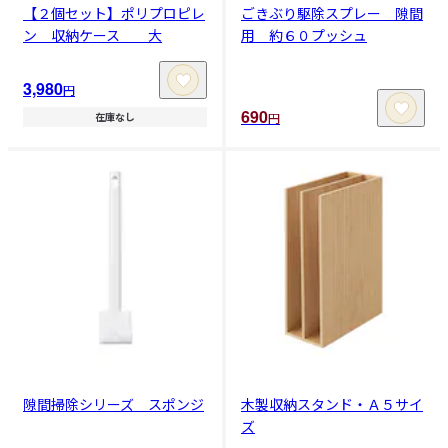
【２個セット】ポリプロピレ
ごきぶり駆除スプレー 隙間
ン 収納ケース 大
用 約６０プッシュ
3,980
円
690
円
在庫なし
隙間掃除シリーズ スポンジ
木製収納スタンド・Ａ５サイ
ズ