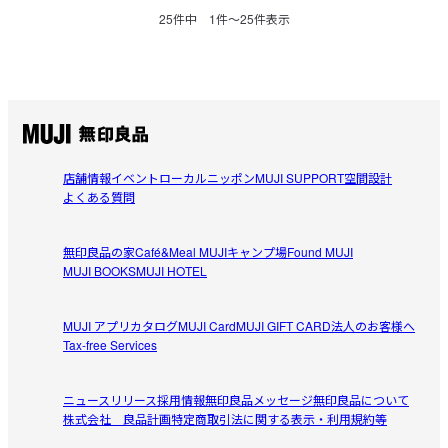
25
件中
1
件〜
25
件表示
店舗情報
イベント
ローカルニッポン
MUJI SUPPORT
空間設計
よくある質問
無印良品の家
Café&Meal MUJI
キャンプ場
Found MUJI
MUJI BOOKS
MUJI HOTEL
MUJI アプリ
カタログ
MUJI Card
MUJI GIFT CARD
法人のお客様へ
Tax-free Services
ニュースリリース
採用情報
無印良品メッセージ
無印良品について
株式会社 良品計画
特定商取引法に関する表示・利用規約等