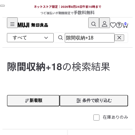
ネットストア限定｜2026年8月24日午前10時まで
手数料無料
つど後払いが期間限定で
0
無
印
良
品
ネ
の検索結果
隙間収納+18
ッ
ト
ス
ト
ア
新着順
条件で絞り込む
在庫ありのみ