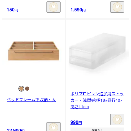
150
1,590
円
円
ポリプロピレン追加用ストッ
ベッドフレーム下収納・大
カー・浅型/約幅18×奥行40×
高さ11cm
990
円
12,900
円
在庫なし