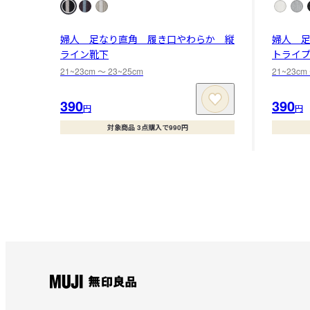
婦人 足なり直角 履き口やわらか 縦
婦人 
ライン靴下
トライ
21~23cm 〜 23~25cm
21~23cm
390
390
円
円
対象商品 3点購入で990円