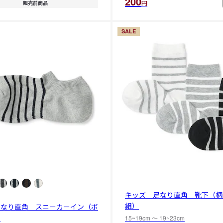
200
円
販売前商品
SALE
キッズ 足なり直角 靴下（柄
組）
足なり直角 スニーカーイン（ボ
）
15~19cm 〜 19~23cm