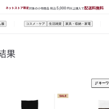
5,000
配送料無料
ネットストア限定
対象の小物商品 税込
円以上購入で
も服
コスメ・ケア
生活雑貨
家具・収納・家電
結果
キーワ
SALE