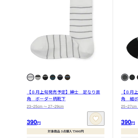
【８月上旬発売予定】紳士 足なり直
【８月
角 ボーダー柄靴下
角 細
23~25cm 〜 27~29cm
25~27cm
390
390
円
円
対象商品 3点購入で990円