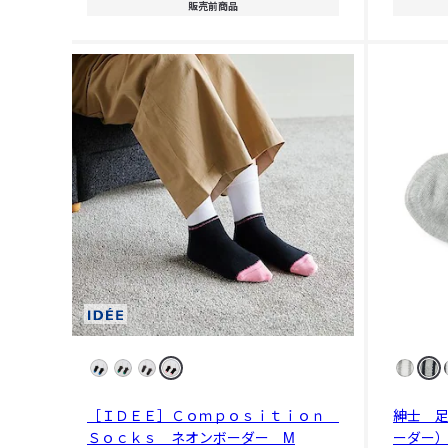
販売前商品
［ＩＤＥＥ］Ｃｏｍｐｏｓｉｔｉｏｎ
紳士 
Ｓｏｃｋｓ ネオンボーダー M
ーダー