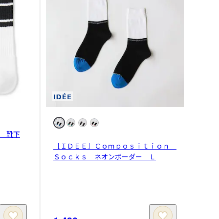
 靴下
［ＩＤＥＥ］Ｃｏｍｐｏｓｉｔｉｏｎ
Ｓｏｃｋｓ ネオンボーダー Ｌ