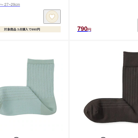
 〜 27~29cm
790
円
対象商品 3点購入で990円