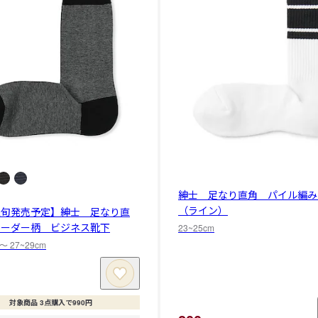
紳士 足なり直角 パイル編み
（ライン）
上旬発売予定】紳士 足なり直
ボーダー柄 ビジネス靴下
23~25cm
 〜 27~29cm
対象商品 3点購入で990円