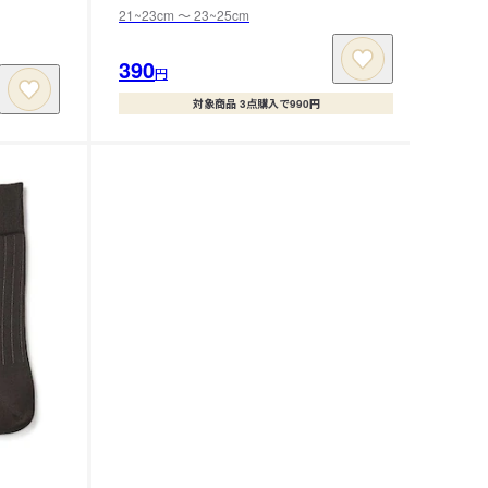
21~23cm 〜 23~25cm
390
円
対象商品 3点購入で990円