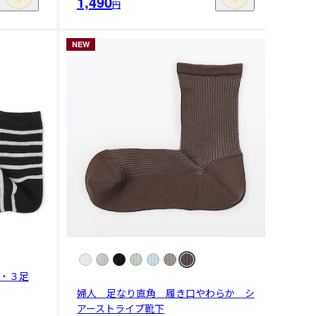
1,490
円
NEW
・３足
婦人 足なり直角 履き口やわらか シ
アーストライプ靴下