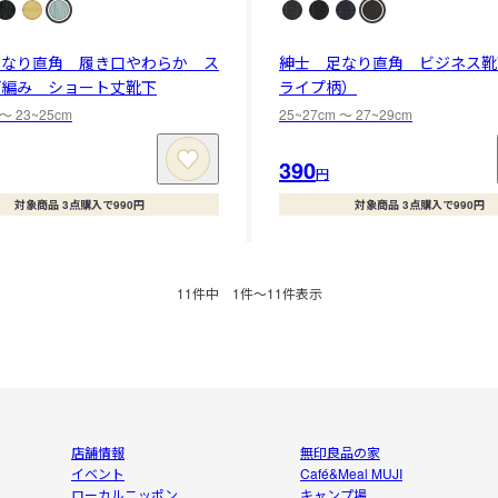
足なり直角 履き口やわらか ス
紳士 足なり直角 ビジネス靴
プ編み ショート丈靴下
ライプ柄）
 〜 23~25cm
25~27cm 〜 27~29cm
390
円
対象商品 3点購入で990円
対象商品 3点購入で990円
11
件中
1
件〜
11
件表示
店舗情報
無印良品の家
イベント
Café&Meal MUJI
ローカルニッポン
キャンプ場