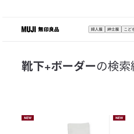
婦人服
紳士服
こど
無
印
良
品
の検索
靴下+ボーダー
ネ
ッ
ト
ス
ト
ア
NEW
NEW