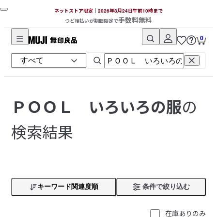
ネットストア限定｜2026年8月24日午前10時まで
手数料無料
つど後払いが期間限定で
0
無
印
良
品
ネ
の
ＰＯＯＬ いろいろの服
ッ
ト
検索結果
ス
ト
ア
キーワード関連度順
条件で絞り込む
在庫ありのみ