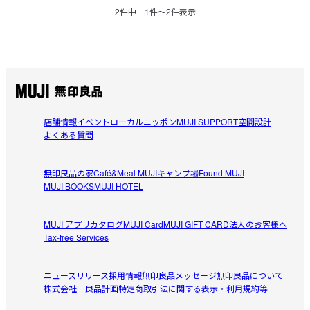
2
件中
1
件〜
2
件表示
店舗情報
イベント
ローカルニッポン
MUJI SUPPORT
空間設計
よくある質問
無印良品の家
Café&Meal MUJI
キャンプ場
Found MUJI
MUJI BOOKS
MUJI HOTEL
MUJI アプリ
カタログ
MUJI Card
MUJI GIFT CARD
法人のお客様へ
Tax-free Services
ニュースリリース
採用情報
無印良品メッセージ
無印良品について
株式会社 良品計画
特定商取引法に関する表示・利用規約等