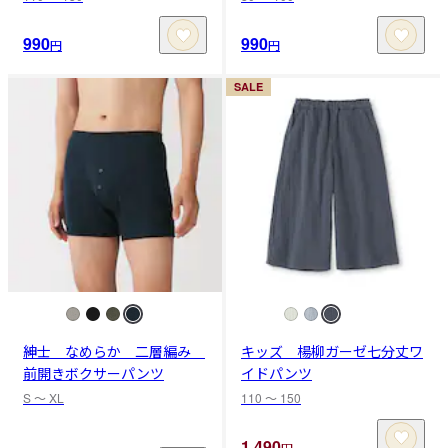
990
990
円
円
SALE
紳士 なめらか 二層編み
キッズ 楊柳ガーゼ七分丈ワ
前開きボクサーパンツ
イドパンツ
S 〜 XL
110 〜 150
1,490
円