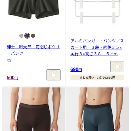
アルミハンガー・パンツ／ス
紳士 綿天竺 前閉じボクサ
カート用 ３段・約幅３５×
ーパンツ
奥行３×高さ３８．５ｃｍ
XS
690
円
500
円
まとめ買い 10点で6,550円