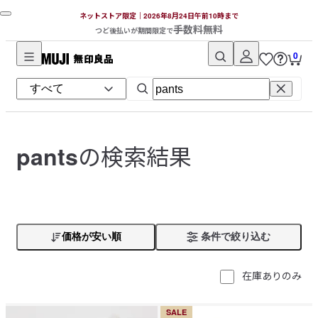
ネットストア限定｜2026年8月24日午前10時まで
手数料無料
つど後払いが期間限定で
0
無
印
良
品
ネ
の検索結果
pants
ッ
ト
ス
ト
ア
価格が安い順
条件で絞り込む
在庫ありのみ
SALE