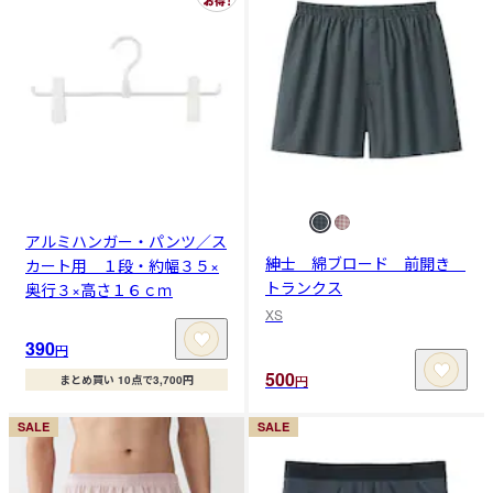
アルミハンガー・パンツ／ス
紳士 綿ブロード 前開き
カート用 １段・約幅３５×
トランクス
奥行３×高さ１６ｃｍ
XS
390
円
500
円
まとめ買い 10点で3,700円
SALE
SALE