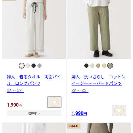
婦人 着るタオル 両面パイ
婦人 洗いざらし コットン
ル ロングパンツ
イージーテーパードパンツ
XS 〜 XXL
XS 〜 XXL
1,990
円
1,990
円
在庫なし
SALE