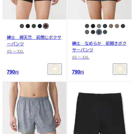
紳士 綿天竺 前閉じボクサ
紳士 なめらか 前開きボク
ーパンツ
サーパンツ
XS 〜 XXL
XS 〜 XXL
790
790
円
円