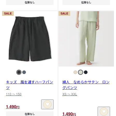
在庫なし
在庫なし
SALE
SALE
キッズ 風を通すハーフパン
婦人 なめらかサテン ロン
ツ
グパンツ
110 〜 150
XS 〜 XXL
1,490
円
1,490
円
在庫なし