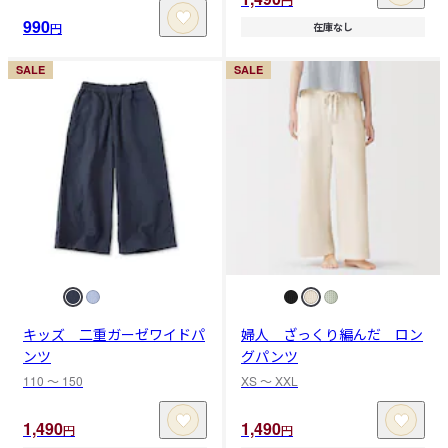
990
円
在庫なし
SALE
SALE
キッズ 二重ガーゼワイドパ
婦人 ざっくり編んだ ロン
ンツ
グパンツ
110 〜 150
XS 〜 XXL
1,490
1,490
円
円