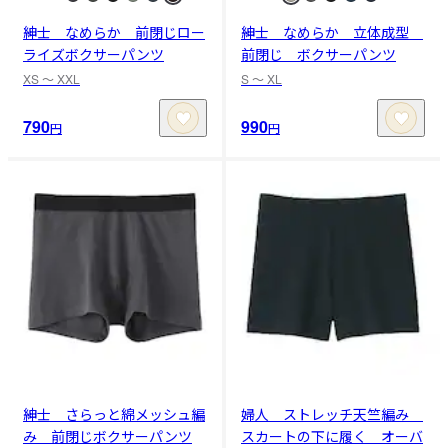
紳士 なめらか 前閉じロー
紳士 なめらか 立体成型
ライズボクサーパンツ
前閉じ ボクサーパンツ
XS 〜 XXL
S 〜 XL
790
990
円
円
紳士 さらっと綿メッシュ編
婦人 ストレッチ天竺編み
み 前閉じボクサーパンツ
スカートの下に履く オーバ