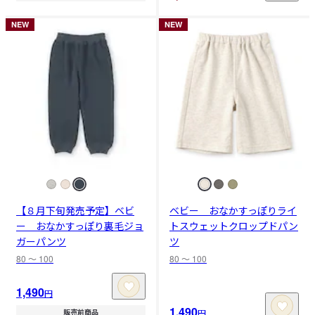
NEW
NEW
【８月下旬発売予定】ベビ
ベビー おなかすっぽりライ
ー おなかすっぽり裏毛ジョ
トスウェットクロップドパン
ガーパンツ
ツ
80 〜 100
80 〜 100
1,490
円
1,490
円
販売前商品