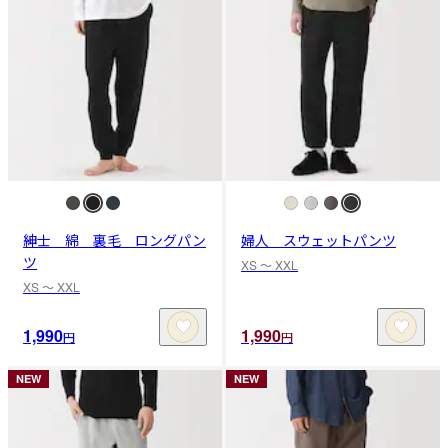
紳士 綿 裏毛 ロングパン
婦人 スウェットパンツ
ツ
XS 〜 XXL
XS 〜 XXL
1,990
1,990
円
円
NEW
NEW