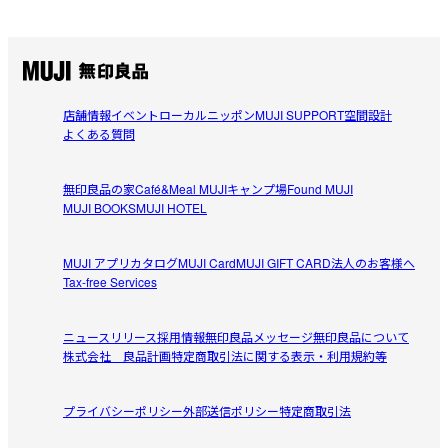
店舗情報
イベント
ローカルニッポン
MUJI SUPPORT
空間設計
よくある質問
無印良品の家
Café&Meal MUJI
キャンプ場
Found MUJI
MUJI BOOKS
MUJI HOTEL
MUJI アプリ
カタログ
MUJI Card
MUJI GIFT CARD
法人のお客様へ
Tax-free Services
ニュースリリース
採用情報
無印良品メッセージ
無印良品について
株式会社 良品計画
特定商取引法に関する表示・利用規約等
プライバシーポリシー
外部送信ポリシー
特定商取引法