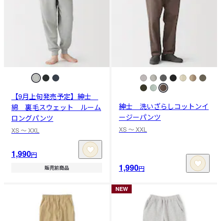
【9月上旬発売予定】紳士
紳士 洗いざらしコットンイ
綿 裏毛スウェット ルーム
ージーパンツ
ロングパンツ
XS 〜 XXL
XS 〜 XXL
1,990
円
1,990
円
販売前商品
NEW