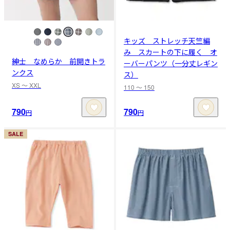
キッズ ストレッチ天竺編
み スカートの下に履く オ
紳士 なめらか 前開きトラ
ーバーパンツ（一分丈レギン
ンクス
ス）
XS 〜 XXL
110 〜 150
790
790
円
円
SALE