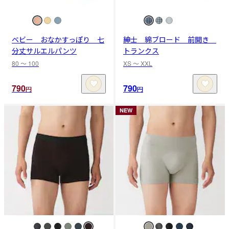
ベビー おなかすっぽり 七
紳士 綿ブロード 前開き
分丈サルエルパンツ
トランクス
80 〜 100
XS 〜 XXL
790
790
円
円
NEW