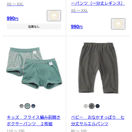
ーパンツ（一分丈レギンス）
XS 〜 XXL
XS 〜 XXL
990
円
990
円
在庫なし
キッズ フライス編み前開き
ベビー おなかすっぽり 七
ボクサーパンツ ２枚組
分丈サルエルパンツ
110 〜 150
80 〜 100