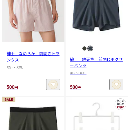
紳士 なめらか 前開きトラ
紳士 綿天竺 前閉じボクサ
ンクス
ーパンツ
XS 〜 XXL
XS 〜 XXL
500
500
円
円
SALE