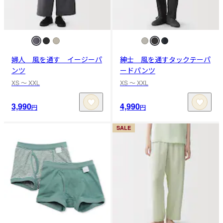
婦人 風を通す イージーパ
紳士 風を通すタックテーパ
ンツ
ードパンツ
XS 〜 XXL
XS 〜 XXL
3,990
4,990
円
円
SALE