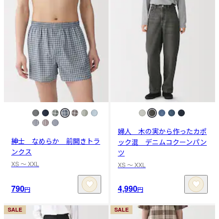
婦人 木の実から作ったカポ
紳士 なめらか 前開きトラ
ック混 デニムコクーンパン
ンクス
ツ
XS 〜 XXL
XS 〜 XXL
790
4,990
円
円
SALE
SALE