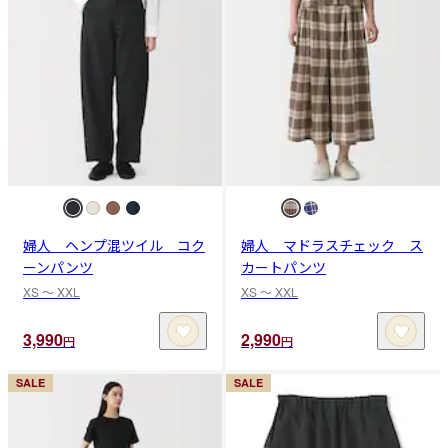
婦人 ヘンプ混ツイル コク
婦人 マドラスチェック ス
ーンパンツ
カートパンツ
XS 〜 XXL
XS 〜 XXL
3,990
2,990
円
円
SALE
SALE