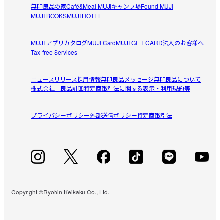
無印良品の家
Café&Meal MUJI
キャンプ場
Found MUJI
MUJI BOOKS
MUJI HOTEL
MUJI アプリ
カタログ
MUJI Card
MUJI GIFT CARD
法人のお客様へ
Tax-free Services
ニュースリリース
採用情報
無印良品メッセージ
無印良品について
株式会社 良品計画
特定商取引法に関する表示・利用規約等
プライバシーポリシー
外部送信ポリシー
特定商取引法
Copyright ©Ryohin Keikaku Co., Ltd.