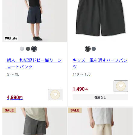
婦人 和紙混ドビー織り シ
キッズ 風を通すハーフパン
ョートパンツ
ツ
S 〜 XL
110 〜 150
1,490
円
4,990
円
在庫なし
SALE
SALE