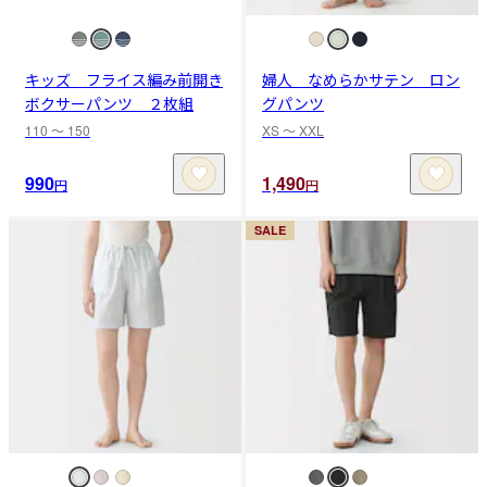
キッズ フライス編み前開き
婦人 なめらかサテン ロン
ボクサーパンツ ２枚組
グパンツ
110 〜 150
XS 〜 XXL
990
1,490
円
円
SALE