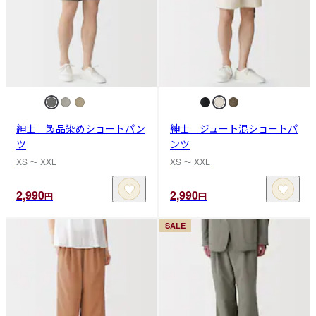
紳士 製品染めショートパン
紳士 ジュート混ショートパ
ツ
ンツ
XS 〜 XXL
XS 〜 XXL
2,990
2,990
円
円
SALE