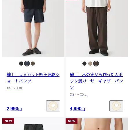
紳士 ＵＶカット吸汗速乾シ
紳士 木の実から作ったカポ
ョートパンツ
ック混ガーゼ ギャザーパン
ツ
XS 〜 XXL
XS 〜 XXL
2,990
4,990
円
円
NEW
NEW