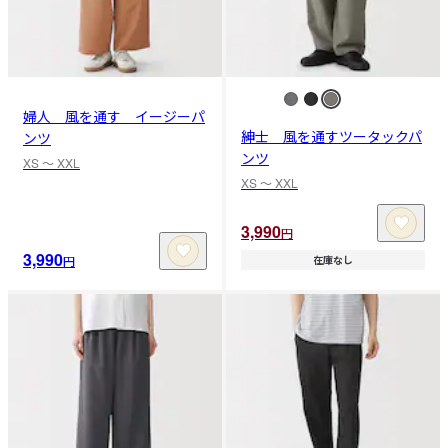
婦人 風を通す イージーパ
紳士 風を通すツータックパ
ンツ
ンツ
XS 〜 XXL
XS 〜 XXL
3,990
円
3,990
円
在庫なし