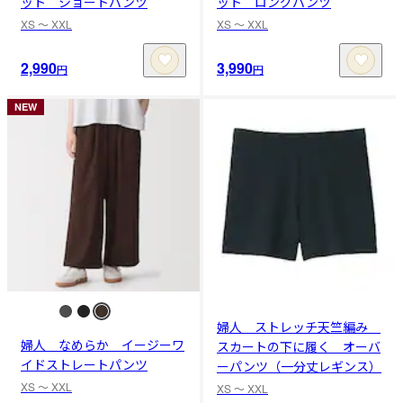
ット ショートパンツ
ット ロングパンツ
XS 〜 XXL
XS 〜 XXL
2,990
3,990
円
円
NEW
婦人 ストレッチ天竺編み
婦人 なめらか イージーワ
スカートの下に履く オーバ
イドストレートパンツ
ーパンツ（一分丈レギンス）
XS 〜 XXL
XS 〜 XXL