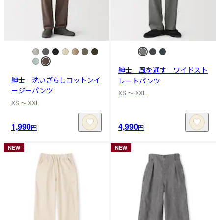
紳士 風を通す ワイドスト
紳士 洗いざらしコットンイ
レートパンツ
ージーパンツ
XS 〜 XXL
XS 〜 XXL
1,990
4,990
円
円
NEW
NEW