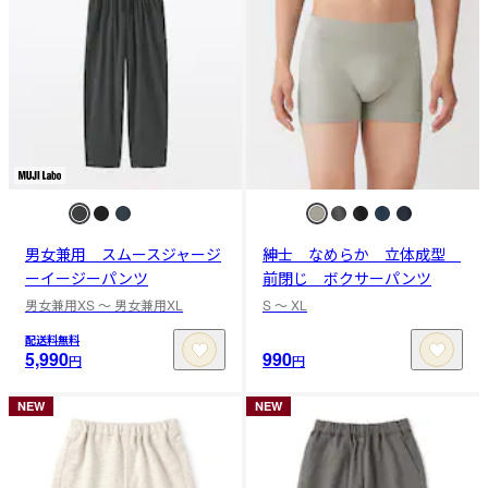
男女兼用 スムースジャージ
紳士 なめらか 立体成型
ーイージーパンツ
前閉じ ボクサーパンツ
男女兼用XS 〜 男女兼用XL
S 〜 XL
配送料無料
5,990
990
円
円
NEW
NEW