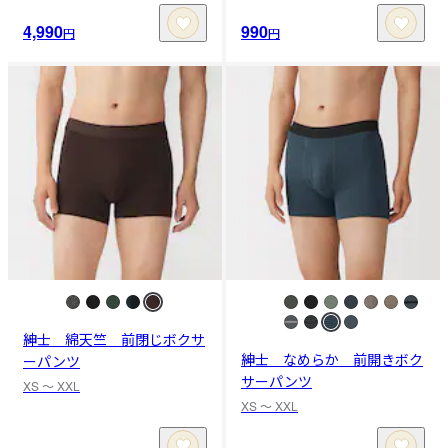
4,990
990
円
円
紳士 綿天竺 前閉じボクサ
紳士 なめらか 前開きボク
ーパンツ
サーパンツ
XS 〜 XXL
XS 〜 XXL