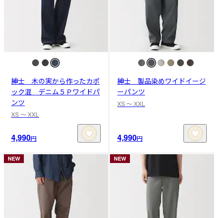
紳士 木の実から作ったカポ
紳士 製品染めワイドイージ
ック混 デニム５Ｐワイドパ
ーパンツ
ンツ
XS 〜 XXL
XS 〜 XXL
4,990
4,990
円
円
NEW
NEW