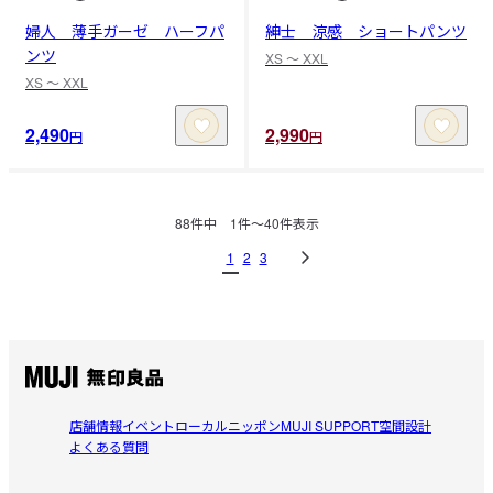
婦人 薄手ガーゼ ハーフパ
紳士 涼感 ショートパンツ
ンツ
XS 〜 XXL
XS 〜 XXL
2,490
2,990
円
円
88
件中
1
件〜
40
件表示
1
2
3
店舗情報
イベント
ローカルニッポン
MUJI SUPPORT
空間設計
よくある質問