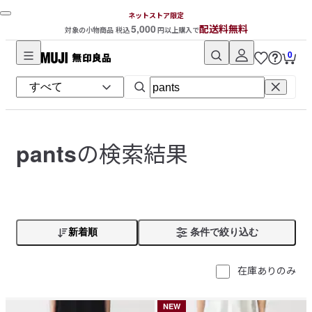
ネットストア限定
5,000
配送料無料
対象の小物商品 税込
円以上購入で
0
無
印
良
品
ネ
の検索結果
pants
ッ
ト
ス
ト
ア
新着順
条件で絞り込む
在庫ありのみ
NEW