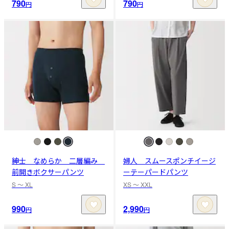
790
790
円
円
紳士 なめらか 二層編み
婦人 スムースポンチイージ
前開きボクサーパンツ
ーテーパードパンツ
S 〜 XL
XS 〜 XXL
990
2,990
円
円