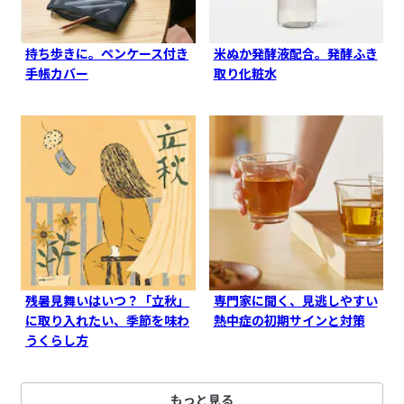
持ち歩きに。ペンケース付き
米ぬか発酵液配合。発酵ふき
手帳カバー
取り化粧水
残暑見舞いはいつ？「立秋」
専門家に聞く、見逃しやすい
に取り入れたい、季節を味わ
熱中症の初期サインと対策
うくらし方
もっと見る