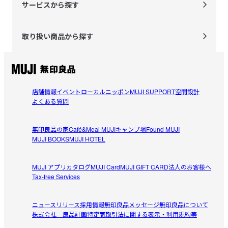
サービスから探す
取り扱い商品から探す
店舗情報
イベント
ローカルニッポン
MUJI SUPPORT
空間設計
よくある質問
無印良品の家
Café&Meal MUJI
キャンプ場
Found MUJI
MUJI BOOKS
MUJI HOTEL
MUJI アプリ
カタログ
MUJI Card
MUJI GIFT CARD
法人のお客様へ
Tax-free Services
ニュースリリース
採用情報
無印良品メッセージ
無印良品について
株式会社 良品計画
特定商取引法に関する表示・利用規約等