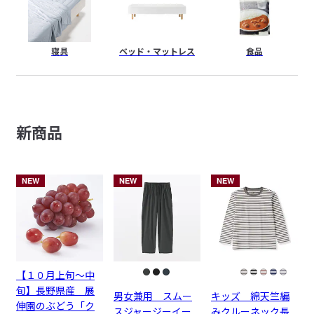
寝具
ベッド・
マットレス
食品
新商品
NEW
NEW
NEW
【１０月上旬～中
旬】長野県産 展
男女兼用 スムー
キッズ 綿天竺編
伸園のぶどう「ク
スジャージーイー
みクルーネック長