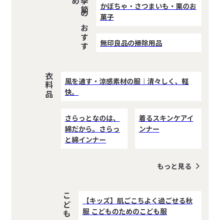
め
季
節
の
お
す
す
かぼちゃ・さつまいも・栗のお
菓子
無印良品の掃除用品
衣料品
風を通す・涼感素材の服｜清々しく、軽
快。
さらっとなのは、
着るスキンケアイ
綿だから。さらっ
ンナー
と綿インナー
もっと見る
【キッズ】肌ごこちよく過ごせる秋
服 こどものためのこども服