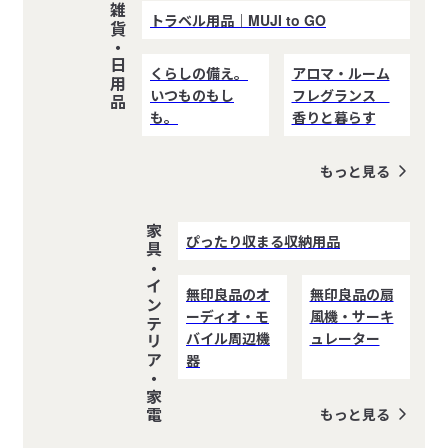
雑貨・日用品
トラベル用品｜MUJI to GO
くらしの備え。
アロマ・ルーム
いつものもし
フレグランス
も。
香りと暮らす
もっと見る
家具・インテリア・家電
ぴったり収まる収納用品
無印良品のオ
無印良品の扇
ーディオ・モ
風機・サーキ
バイル周辺機
ュレーター
器
もっと見る