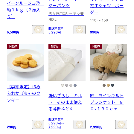
イーンルージュⓇ」
ジーパンツ
袖Ｔシャツ ボー
約１ｋｇ（２房入
ダー
男女兼用XS 〜 男女兼
り）
用XL
110 〜 150
配送料無料
6,590
5,990
990
円
円
円
NEW
NEW
NEW
【季節限定】ほめ
られかぼちゃのク
洗いざらし キル
綿 ラインキルト
ッキー
ト そのまま使え
ブランケット ８
る薄掛ふとん
０×１３０ｃｍ
配送料無料
5,990
円
〜
290
7,990
2,990
円
円
円