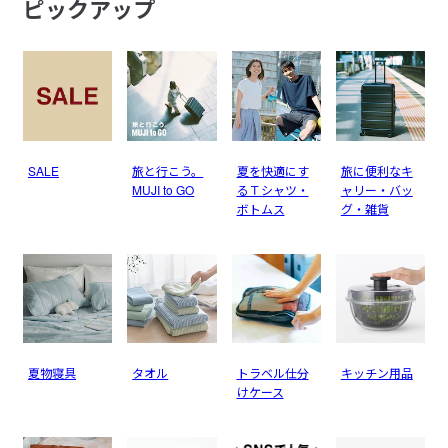
ピックアップ
SALE
旅と行こう。
夏を快適にす
旅に便利なキ
MUJI to GO
るＴシャツ・
ャリー・バッ
ボトムス
グ・雑貨
夏物寝具
タオル
トラベル仕分
キッチン用品
けケース