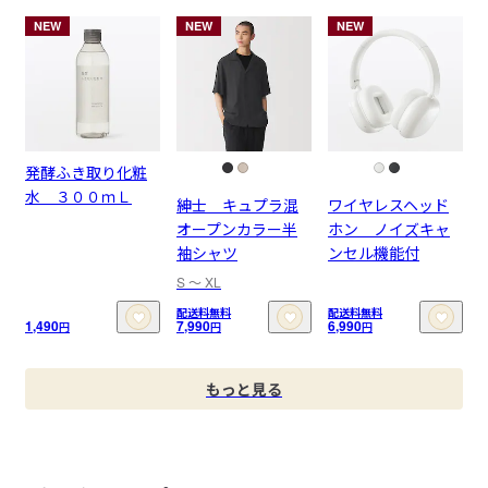
NEW
NEW
NEW
発酵ふき取り化粧
水 ３００ｍＬ
紳士 キュプラ混
ワイヤレスヘッド
オープンカラー半
ホン ノイズキャ
袖シャツ
ンセル機能付
S 〜 XL
配送料無料
配送料無料
1,490
7,990
6,990
円
円
円
もっと見る