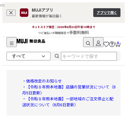
MUJIアプリ
アプリで開く
最新情報が毎日届く
ネットストア限定｜2026年8月24日午前10時まで
手数料無料
つど後払いが期間限定で
0
無
印
良
・価格改定のお知らせ
・【令和８年熊本地震】店舗の営業状況について（8
品
月5日更新）
・【令和８年熊本地震】一部地域のご注文停止と配
送状況について（8月6日更新）
ネ
ッ