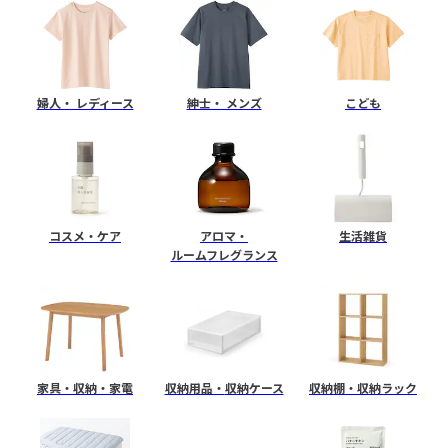
ト
ス
婦人・ レディース
紳士・ メンズ
こども
ト
ア
コスメ・ケア
アロマ・
生活雑貨
ルームフレグランス
家具・収納・家電
収納用品・
収納ケース
収納棚・
収納ラック