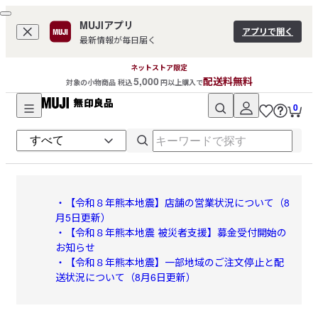
MUJIアプリ
アプリで開く
最新情報が毎日届く
ネットストア限定
5,000
配送料無料
対象の小物商品 税込
円以上購入で
0
無
印
良
・【令和８年熊本地震】店舗の営業状況について（8
月5日更新）
品
・【令和８年熊本地震 被災者支援】募金受付開始の
お知らせ
・【令和８年熊本地震】一部地域のご注文停止と配
ネ
送状況について（8月6日更新）
ッ