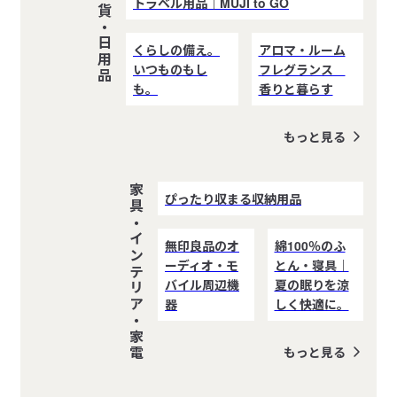
雑貨・日用品
トラベル用品｜MUJI to GO
くらしの備え。
アロマ・ルーム
いつものもし
フレグランス
も。
香りと暮らす
もっと見る
家具・インテリア・家電
ぴったり収まる収納用品
無印良品のオ
綿100％のふ
ーディオ・モ
とん・寝具｜
バイル周辺機
夏の眠りを涼
器
しく快適に。
もっと見る