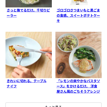
さっと撫でるだけ。千切りピ
ゴロゴロさつまいもと黒ごま
ーラー
の食感。スイートポテトケー
キ
きれいに切れる。テーブル
「レモンの爽やかなパスタソ
ナイフ
ース」をかけるだけ。 洋食
屋さん風のごちそうアレンジ
もっと見る