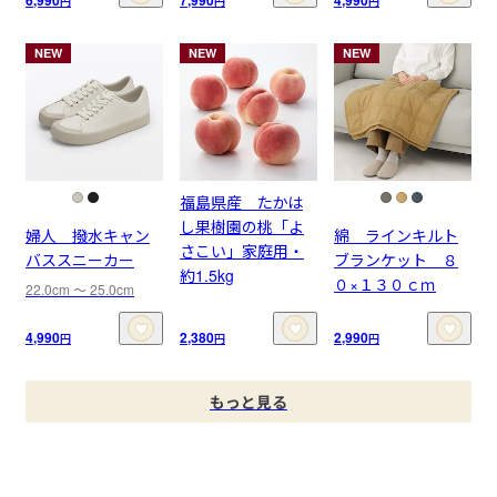
6,990
7,990
4,990
円
円
円
NEW
NEW
NEW
福島県産 たかは
し果樹園の桃「よ
婦人 撥水キャン
綿 ラインキルト
さこい」家庭用・
バススニーカー
ブランケット ８
約1.5kg
０×１３０ｃｍ
22.0cm 〜 25.0cm
4,990
2,380
2,990
円
円
円
もっと見る