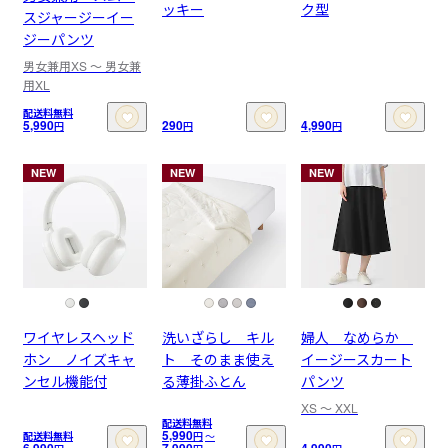
ッキー
ク型
スジャージーイー
ジーパンツ
男女兼用XS 〜 男女兼
用XL
配送料無料
5,990
290
4,990
円
円
円
NEW
NEW
NEW
ワイヤレスヘッド
洗いざらし キル
婦人 なめらか
ホン ノイズキャ
ト そのまま使え
イージースカート
ンセル機能付
る薄掛ふとん
パンツ
XS 〜 XXL
配送料無料
5,990
配送料無料
円
〜