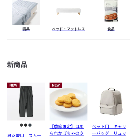
寝具
ベッド・
マットレス
食品
新商品
NEW
NEW
【季節限定】ほめ
ペット用 キャリ
られかぼちゃのク
ーバッグ リュッ
男女兼用 スムー