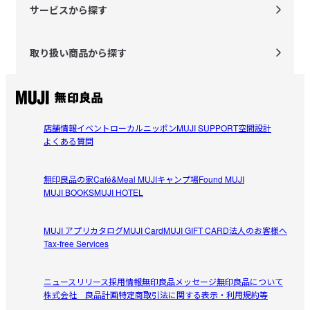
サービスから探す
取り扱い商品から探す
店舗情報
イベント
ローカルニッポン
MUJI SUPPORT
空間設計
よくある質問
無印良品の家
Café&Meal MUJI
キャンプ場
Found MUJI
MUJI BOOKS
MUJI HOTEL
MUJI アプリ
カタログ
MUJI Card
MUJI GIFT CARD
法人のお客様へ
Tax-free Services
ニュースリリース
採用情報
無印良品メッセージ
無印良品について
株式会社 良品計画
特定商取引法に関する表示・利用規約等