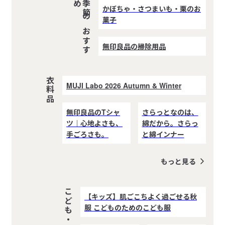
め
季
節
の
お
す
す
かぼちゃ・さつまいも・栗のお
菓子
無印良品の掃除用品
衣料品
MUJI Labo 2026 Autumn & Winter
無印良品のTシャ
さらっとなのは、
ツ｜心地よさも、
綿だから。さらっ
手ごろさも。
と綿インナー
もっと見る
【キッズ】肌ごこちよく過ごせる秋
服 こどものためのこども服