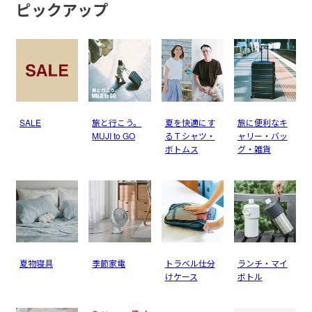
ピックアップ
SALE
旅と行こう。
夏を快適にす
旅に便利なキ
MUJI to GO
るＴシャツ・
ャリー・バッ
ボトムス
グ・雑貨
夏物寝具
季節家電
トラベル仕分
ランチ・マイ
けケース
ボトル