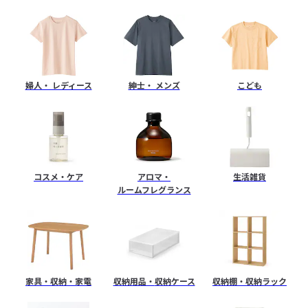
ト
ス
婦人・ レディース
紳士・ メンズ
こども
ト
ア
コスメ・ケア
アロマ・
生活雑貨
ルームフレグランス
家具・収納・家電
収納用品・
収納ケース
収納棚・
収納ラック