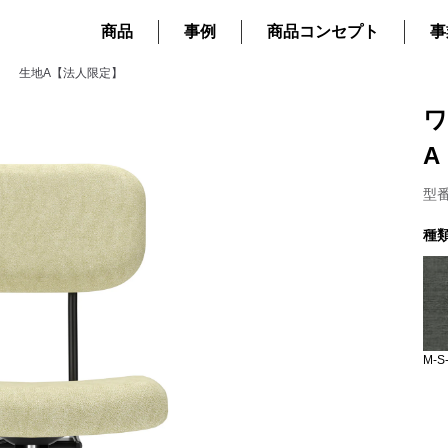
商品
事例
商品コンセプト
事
） 生地A【法人限定】
ワ
A
型番
種
M-S