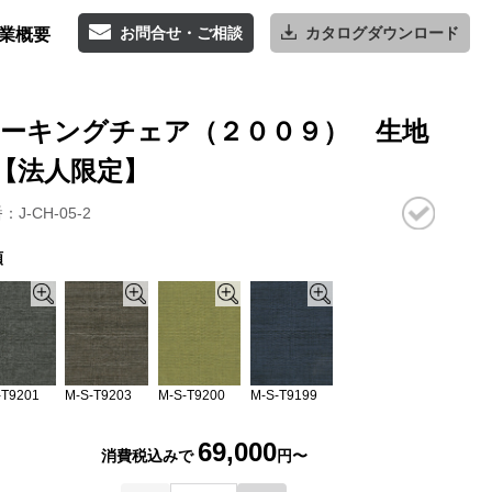
お問合せ・ご相談
カタログダウンロード
業概要
ーキングチェア（２００９） 生地
【法人限定】
：J-CH-05-2
類
M-S-T9199
-T9201
M-S-T9203
M-S-T9200
69,000
消費税込みで
円〜