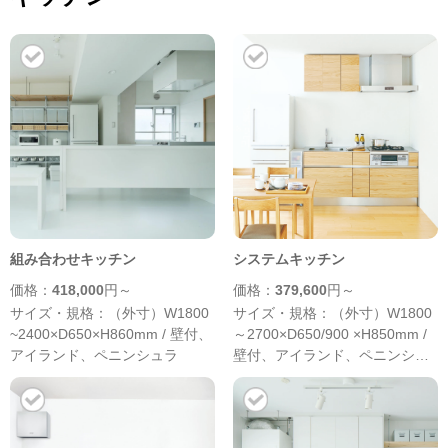
組み合わせキッチン
システムキッチン
価格：
418,000
円～
価格：
379,600
円～
サイズ・規格：（外寸）W1800
サイズ・規格：（外寸）W1800
~2400×D650×H860mm / 壁付、
～2700×D650/900 ×H850mm /
アイランド、ペニンシュラ
壁付、アイランド、ペニンシュ
ラ