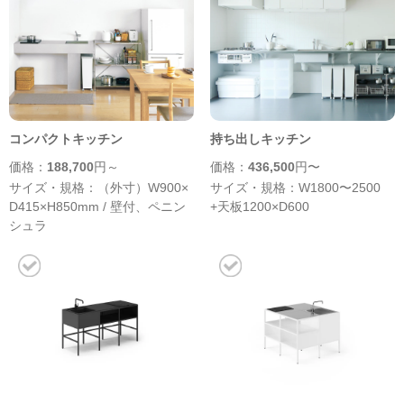
コンパクトキッチン
持ち出しキッチン
価格：
188,700
円～
価格：
436,500
円〜
サイズ・規格：（外寸）W900×
サイズ・規格：W1800〜2500
D415×H850mm / 壁付、ペニン
+天板1200×D600
シュラ