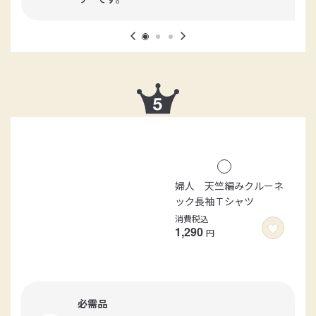
婦人 天竺編みクルーネ
ック長袖Ｔシャツ
消費税込
1,290
円
必需品