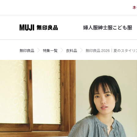
ネ
婦人服
紳士服
こども服
無印良品
特集一覧
衣料品
無印良品 2026｜夏のスタイリ