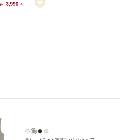
3,990
込
円
婦人 さらっと綿薄手タンクトップ