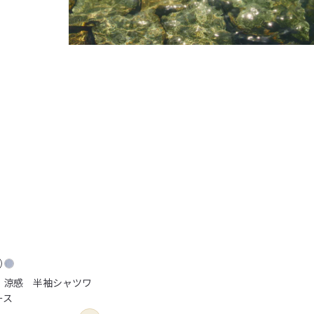
 涼感 半袖シャツワ
ース