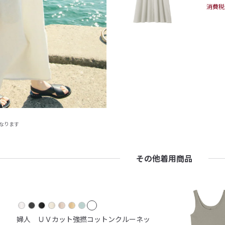
消費税
なります
その他着用商品
婦人 ＵＶカット強撚コットンクルーネッ