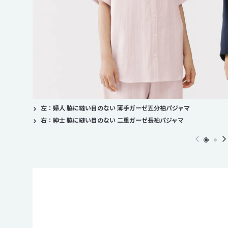
左：婦人 脇に縫い目のない 薄手ガーゼ五分袖パジャマ
右：紳士 脇に縫い目のない 二重ガーゼ長袖パジャマ