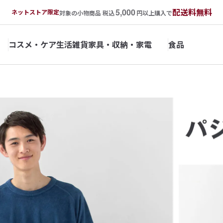
5,000
配送料無料
ネットストア限定
対象の小物商品 税込
円以上購入で
コスメ・ケア
生活雑貨
家具・収納・家電
食品