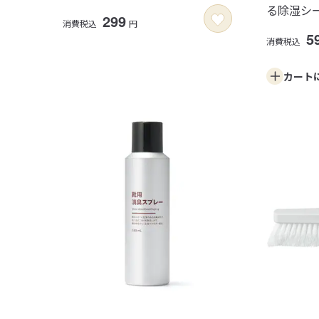
る除湿シ
299
消費税込
円
5
消費税込
カート