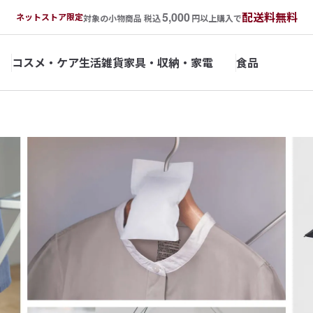
5,000
配送料無料
ネットストア限定
対象の小物商品 税込
円以上購入で
コスメ・ケア
生活雑貨
家具・収納・家電
食品