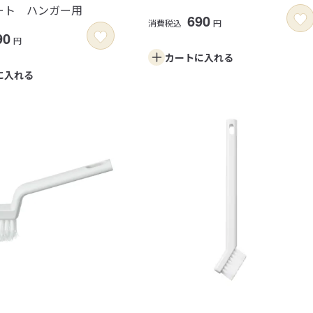
ート ハンガー用
690
消費税込
円
90
円
カートに
入れる
に
入れる