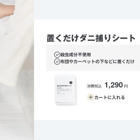
置くだけダニ捕りシート
殺虫成分不使用
布団やカーペットの下などに置くだけ
1,290
消費税込
円
カートに
入れる