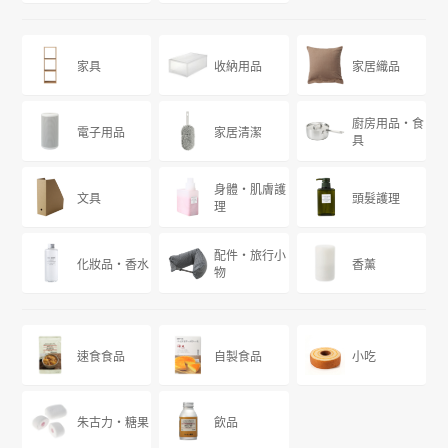
家具
收納用品
家居織品
廚房用品・食
電子用品
家居清潔
具
身體・肌膚護
文具
頭髮護理
理
配件・旅行小
化妝品・香水
香薰
物
速食食品
自製食品
小吃
朱古力・糖果
飲品