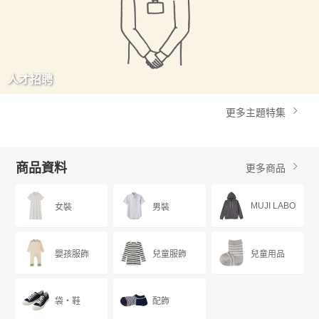
人才招聘
更多主題特集
商品資料
更多商品
MUJI LABO
女裝
男裝
嬰孩服飾
兒童服飾
兒童用品
袋・鞋
配飾