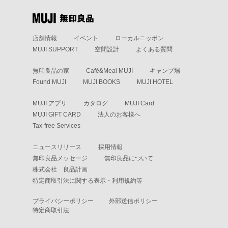
店舗情報
イベント
ローカルニッポン
MUJI SUPPORT
空間設計
よくある質問
無印良品の家
Café&Meal MUJI
キャンプ場
Found MUJI
MUJI BOOKS
MUJI HOTEL
MUJI アプリ
カタログ
MUJI Card
MUJI GIFT CARD
法人のお客様へ
Tax-free Services
ニュースリリース
採用情報
無印良品メッセージ
無印良品について
株式会社 良品計画
特定商取引法に関する表示・利用規約等
プライバシーポリシー
外部送信ポリシー
特定商取引法