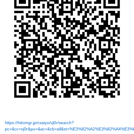
https://hitomgr.jp/csaiyo/vj0r/search?
pc=&cc=vj0r&pu=&ac=&cb=all&st=%E3%82%A2%E3%82%A4