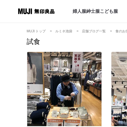
婦人服
紳士服
こども服
MUJI トップ
ルミネ池袋
店舗ブログ一覧
食のお
試食