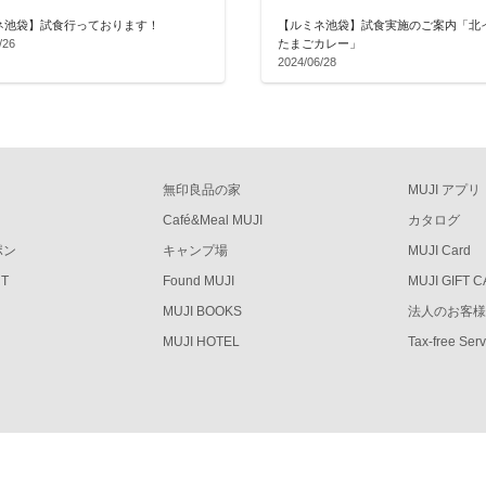
ネ池袋】試食行っております！
【ルミネ池袋】試食実施のご案内「北
/26
たまごカレー」
2024/06/28
無印良品の家
MUJI アプリ
Café&Meal MUJI
カタログ
ポン
キャンプ場
MUJI Card
RT
Found MUJI
MUJI GIFT 
MUJI BOOKS
法人のお客
MUJI HOTEL
Tax-free Ser