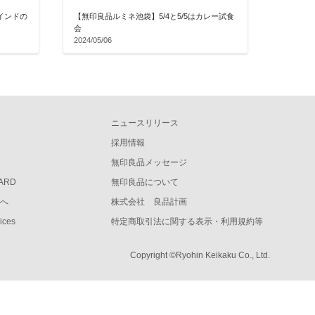
インドの
【無印良品ルミネ池袋】5/4と5/5はカレー試食
会
2024/05/06
ニュースリリース
採用情報
無印良品メッセージ
CARD
無印良品について
様へ
株式会社 良品計画
vices
特定商取引法に関する表示・利用規約等
Copyright ©Ryohin Keikaku Co., Ltd.