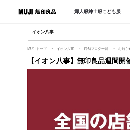
婦人服
紳士服
こども服
イオン八事
MUJI トップ
イオン八事
店舗ブログ一覧
お知ら
【イオン八事】無印良品週間開