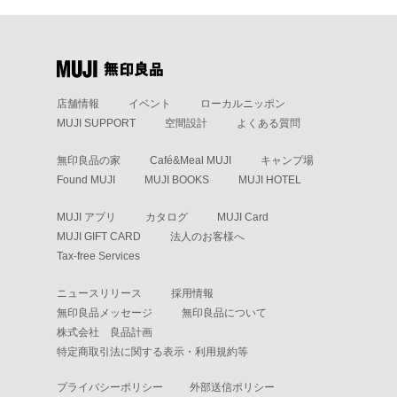
店舗情報
イベント
ローカルニッポン
MUJI SUPPORT
空間設計
よくある質問
無印良品の家
Café&Meal MUJI
キャンプ場
Found MUJI
MUJI BOOKS
MUJI HOTEL
MUJI アプリ
カタログ
MUJI Card
MUJI GIFT CARD
法人のお客様へ
Tax-free Services
ニュースリリース
採用情報
無印良品メッセージ
無印良品について
株式会社 良品計画
特定商取引法に関する表示・利用規約等
プライバシーポリシー
外部送信ポリシー