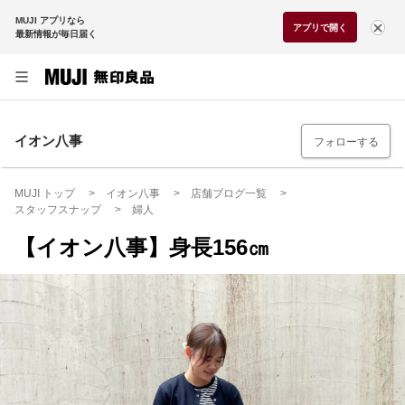
MUJI アプリなら
アプリで開く
最新情報が毎日届く
イオン八事
フォローする
MUJI トップ
イオン八事
店舗ブログ一覧
スタッフスナップ
婦人
【イオン八事】身長156㎝