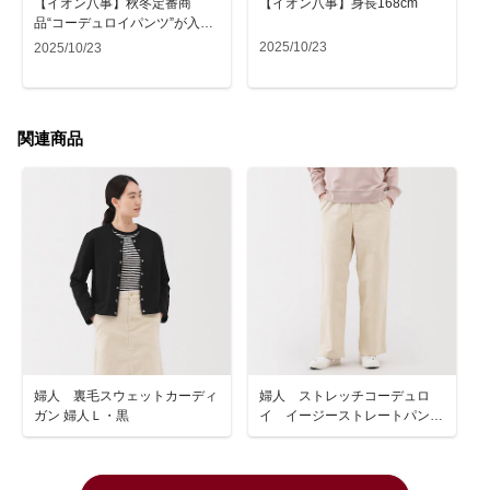
【イオン八事】秋冬定番商
【イオン八事】身長168cm
品“コーデュロイパンツ”が入荷
しました
2025/10/23
2025/10/23
関連商品
婦人 裏毛スウェットカーディ
婦人 ストレッチコーデュロ
ガン 婦人Ｌ・黒
イ イージーストレートパンツ
婦人Ｍ・アイボリー