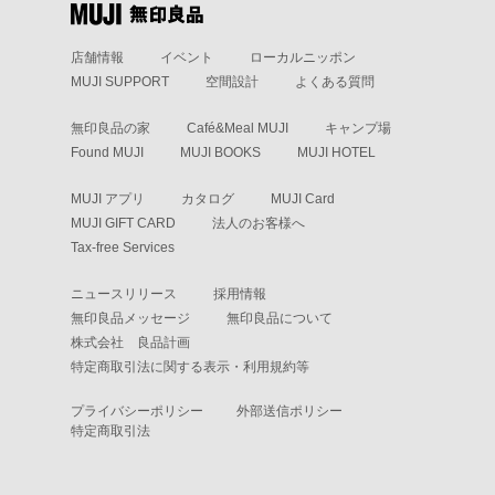
店舗情報
イベント
ローカルニッポン
MUJI SUPPORT
空間設計
よくある質問
無印良品の家
Café&Meal MUJI
キャンプ場
Found MUJI
MUJI BOOKS
MUJI HOTEL
MUJI アプリ
カタログ
MUJI Card
MUJI GIFT CARD
法人のお客様へ
Tax-free Services
ニュースリリース
採用情報
無印良品メッセージ
無印良品について
株式会社 良品計画
特定商取引法に関する表示・利用規約等
プライバシーポリシー
外部送信ポリシー
特定商取引法