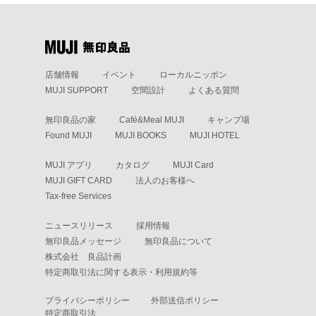
店舗情報
イベント
ローカルニッポン
MUJI SUPPORT
空間設計
よくある質問
無印良品の家
Café&Meal MUJI
キャンプ場
Found MUJI
MUJI BOOKS
MUJI HOTEL
MUJI アプリ
カタログ
MUJI Card
MUJI GIFT CARD
法人のお客様へ
Tax-free Services
ニュースリリース
採用情報
無印良品メッセージ
無印良品について
株式会社 良品計画
特定商取引法に関する表示・利用規約等
プライバシーポリシー
外部送信ポリシー
特定商取引法