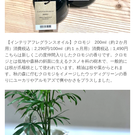
【インテリアフレグランスオイル】クロモジ 200ml（約２か月
用）消費税込：2,290円/100ml（約１ヵ月用）消費税込：1,490円
こちらは新しくこの度仲間入りしたクロモジの香りです。クロモ
ジとは低地や森林の斜面に生えるクスノキ科の樹木で、一般的に
は枝が爪楊枝として使われています。精油は枝や葉からとれま
す。秋の森に佇むクロモジをイメージしたウッディグリーンの香
りにユーカリやアルモアズで爽やかさをプラスしました。