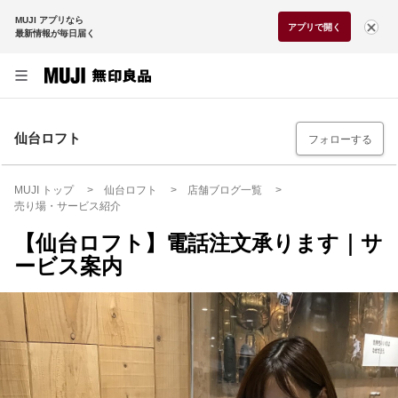
MUJI アプリなら
アプリで開く
最新情報が毎日届く
仙台ロフト
フォローする
MUJI トップ
仙台ロフト
店舗ブログ一覧
売り場・サービス紹介
【仙台ロフト】電話注文承ります｜サ
ービス案内